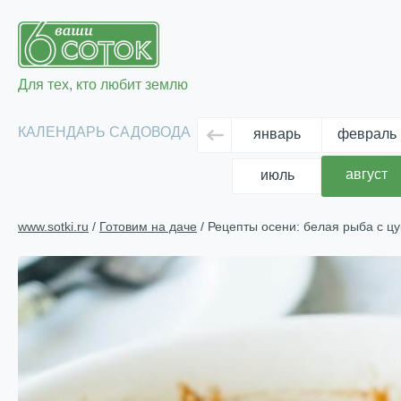
Для тех, кто любит землю
КАЛЕНДАРЬ САДОВОДА
январь
февраль
август
июль
www.sotki.ru
/
Готовим на даче
/ Рецепты осени: белая рыба с ц