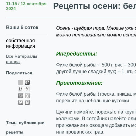
11:15 / 13 сентября
Рецепты осени: бе
2024
Ваши 6 соток
Осень - щедрая пора. Многие уже 
можно нетривиально можно исполь
собственная
информация
Ингредиенты:
Все материалы
автора
Филе белой рыбы – 500 г, рис – 300 
другой лучше сладкий лук) – 1 шт., 
Поделиться
Приготовление:
Филе белой рыбы (треска, пикша, м
порежьте на небольшие кусочки.
Цукини помойте, порежьте на крупн
колечками. В сотейник налейте ол
Темы публикации
при желании к овощам добавить мо
или прованских трав.
рецепты