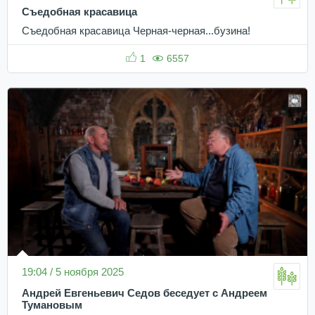
Съедобная красавица
Съедобная красавица Черная-черная...бузина!
1
6557
19:04 / 5 ноября 2025
Андрей Евгеньевич Седов беседует с Андреем
Тумановым