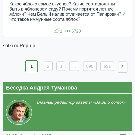
Какое яблоко самое вкусное? Какие сорта должны
быть в яблоневом саду? Почему портятся летние
яблоки? Чем Белый налив отличается от Папировки? И
что такое иммунные сорта яблок?
1
6729
sotki.ru Pop-up
1
2
3
...
690
691
Беседка Андрея Туманова
главный редактор газеты «Ваши 6 соток»