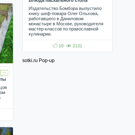
Блюда пасхального стола
Издательство Бомбора выпустило
книгу шеф-повара Олег Ольхова,
работавшего в Даниловом
монастыре в Москве, руководителя
мастер-классов по православной
кулинарии.
10
2131
sotki.ru Pop-up
еты
цов
том
з