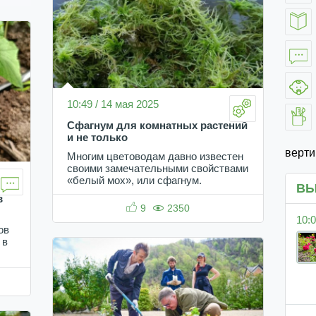
10:49 / 14 мая 2025
Сфагнум для комнатных растений
и не только
верт
Многим цветоводам давно известен
своими замечательными свойствами
«белый мох», или сфагнум.
ВЫ
в
9
2350
10:0
ов
 в