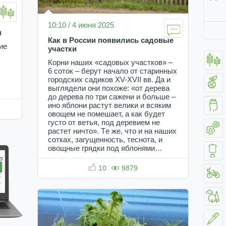
10:10 / 4 июня 2025
м
Как в России появились садовые
ие
участки
Корни наших «садовых участков» –
6 соток – берут начало от старинных
городских садиков XV-XVII вв. Да и
выглядели они похоже: «от дерева
до дерева по три сажени и больше –
ино яблони растут велики и всяким
овощем не помешает, а как будет
густо от ветья, под деревием не
растет ничто». Тe же, что и на наших
сотках, загущенность, теснота, и
овощные грядки под яблонями…
10
9879