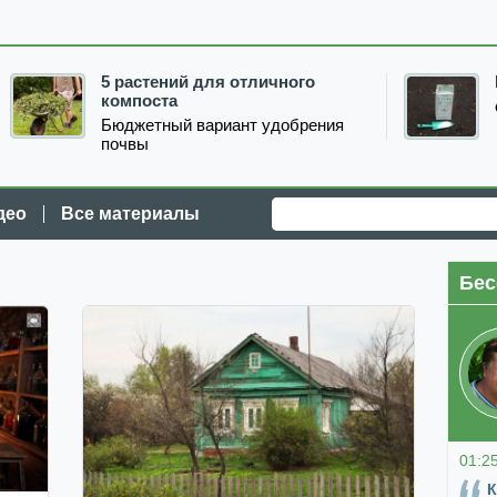
5 растений для отличного
компоста
Бюджетный вариант удобрения
почвы
део
Все материалы
Бес
01:2
К