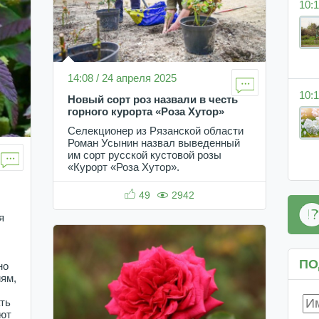
10:1
14:08 / 24 апреля 2025
10:1
Новый сорт роз назвали в честь
горного курорта «Роза Хутор»
Селекционер из Рязанской области
Роман Усынин назвал выведенный
им сорт русской кустовой розы
«Курорт «Роза Хутор».
49
2942
я
ПО
но
иям,
ть
уют