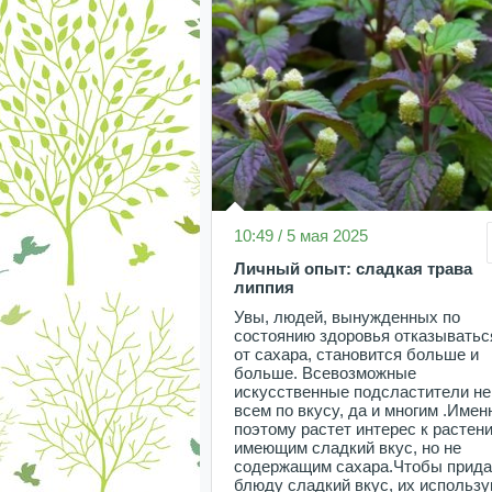
10:49 / 5 мая 2025
Личный опыт: сладкая трава
липпия
Увы, людей, вынужденных по
состоянию здоровья отказыватьс
от сахара, становится больше и
больше. Всевозможные
искусственные подсластители не
всем по вкусу, да и многим .Имен
поэтому растет интерес к растен
имеющим сладкий вкус, но не
содержащим сахара.Чтобы прида
блюду сладкий вкус, их использ