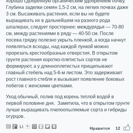
хорошо сдобренную органическим удобрением почву.
Глубина заделки семян 1,5-2 см, на легких почвах даже
3 см. Высаживать растения, если вы не будете
выращивать их в дальнейшем на разного рода
шпалерах, следует просторнее: междурядья — 70-80
см, между растениями в ряду — 40-50 см. После
посева грядку полезно укрыть пленкой, а когда начнут
появляться всходы, над каждой лункой можно
прорезать крестообразные отверстия. В открытом
грунте растения коротко-плетистых сортов не
формируют, а у длинноплетистых прищипывают
главный стебель над 5-6-м листом. Это задерживает
рост главного стебля и вызывает появление боковых
побегов с женскими цветками.
Уход обычный, полив под корень теплой водой в
первой половине дня. Заметила, что в открытом грунте
лучше выращивать пчелоопыляемые сорта и гибриды
огурцов.
Нравится
12