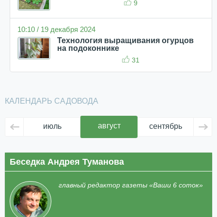
9
10:10 / 19 декабря 2024
Технология выращивания огурцов
на подоконнике
31
КАЛЕНДАРЬ САДОВОДА
август
июль
сентябрь
ок
Беседка Андрея Туманова
главный редактор газеты «Ваши 6 соток»