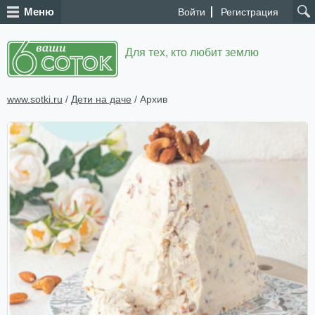
Меню
Войти
Регистрация
Для тех, кто любит землю
www.sotki.ru
/
Дети на даче
/ Архив