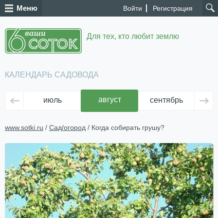
Меню
Войти
Регистрация
Для тех, кто любит землю
КАЛЕНДАРЬ САДОВОДА
август
июль
сентябрь
ок
www.sotki.ru
/
Сад/огород
/ Когда собирать грушу?