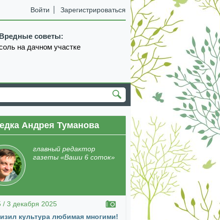
Войти
Зарегистрироваться
Вредные советы:
соль на дачном участке
едка Андрея Туманова
екабрь
январь
февраль
март
апрель
главный редактор
газеты «Ваши 6 соток»
5 / 3 декабря 2025
изил культура любимая многими!