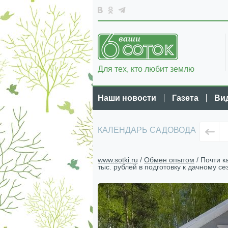
Для тех, кто любит землю
Наши новости
Газета
Ви
КАЛЕНДАРЬ САДОВОДА
www.sotki.ru
/
Обмен опытом
/ Почти к
тыс. рублей в подготовку к дачному се