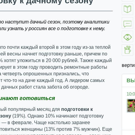
овку к дачному сезону
ро наступит дачный сезон, поэтому аналитики
и узнать у россиян все о подготовке к нему.
что почти каждый второй в этом году из-за теплой
ей весны начнет подготовку раньше, причем по
 хотят уложиться в 20 000 рублей. Также каждый
верт
ирует в этом году проводить ремонтные работы
 а четверть опрошенных признались, что
ВЫ
 что-то на даче каждый год. А лидером самых
дачных работ стала забота об огороде.
10:0
чинают готовиться
ый популярный месяц для
подготовки к
езону
(19%). Однако 10% начинают подготовку
 — в феврале. Чаще настолько заранее
отовиться женщины (13% против 7% мужчин). Еще