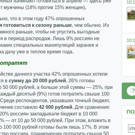
нных начинают готовиться в апреле — здесь уже
10:1
т мужчины (18% против 15% женщин)
.
но, что в этом году 47% опрошенных
 готовиться к сезону раньше
, чем обычно. Из
амного раньше, чтобы не упустить выгодные
я в период распродаж. Лишь 9% россиян не
10:1
икаких специальных манипуляций заранее и
а дачу уже в теплое время года.
потратят
ойстве дачного участка 42% опрошенных хотели
ся в
сумму до 20 000 рублей
. 26% готовы
о 50 000 рублей, а больше этой суммы — 25%, при
каждый десятый (9%) готов потратить свыше 100
 Среди респондентов, указавших точный бюджет,
ачение составило
42 000 рублей.
Для сравнения:
ПО
 20% россиян закладывали бюджет в 10 000
6% — от 10 до 50 000 рублей. При этом, вложить в
до 100 000 рублей готовы были лишь 17%. В этом
ство россиян, планирующих потратить свыше 50