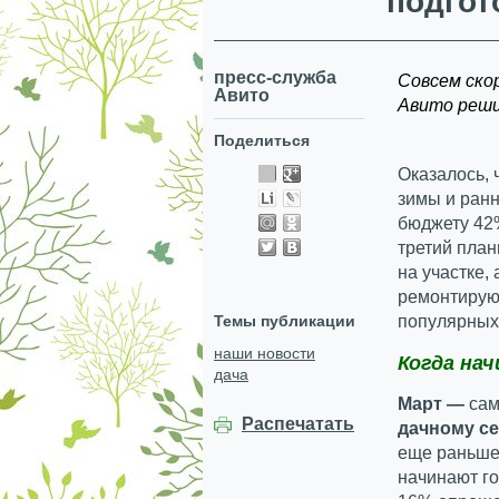
подгот
пресс-служба
Совсем ско
Авито
Авито решил
Поделиться
Оказалось, 
зимы и ранн
бюджету 42%
третий план
на участке,
ремонтируют
Темы публикации
популярных 
наши новости
Когда на
дача
Март —
сам
Распечатать
дачному с
еще раньше
начинают г