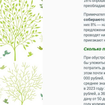
16% опроше
преобладаю
Примечатель
собираются
них 8% — н
предложени
проводят н
приезжают н
Сколько 
При обустр
бы уложить
потратить д
этом почти 
000 рублей.
среднее зн
в 2023 году
рублей, а 3
дачу от 50 
году количе