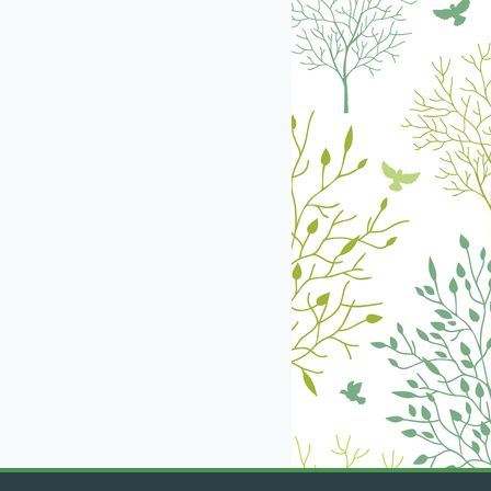
екабрь
январь
февраль
март
апрель