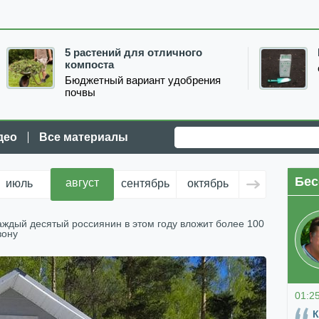
5 растений для отличного
компоста
Бюджетный вариант удобрения
почвы
део
Все материалы
Бес
август
июль
сентябрь
октябрь
ноябрь
д
аждый десятый россиянин в этом году вложит более 100
зону
01:2
К