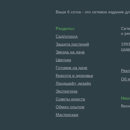
Ваши 6 соток - это сетевое издание д
Разделы:
Сете
о ре
Сад/огород
Защита растений
1993
соде
Звезда на даче
Цветник
Готовим на даче
Рек
Красота и здоровье
Об и
Ландшафт, дизайн
Экспертиза
Наш
Советы юриста
Вкон
Обмен опытом
Мастерская