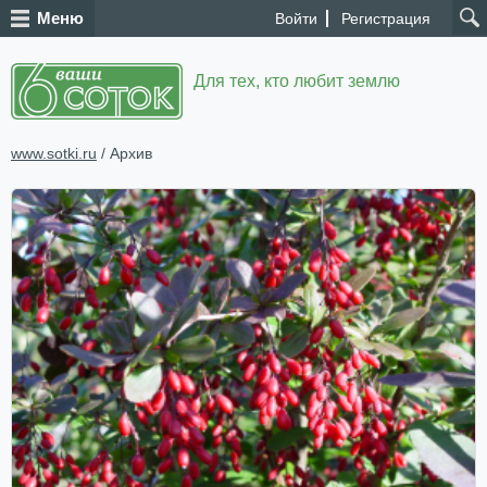
Меню
Войти
Регистрация
Для тех, кто любит землю
www.sotki.ru
/ Архив