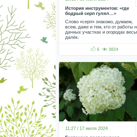
История инструментов: «где
бодрый серп гулял…»
Слово «серп» знакомо, думаем,
всем, даже и тем, кто от работы н
дачных участках и огородах весь
далёк.
6
3824
11:27 / 17 июля 2024