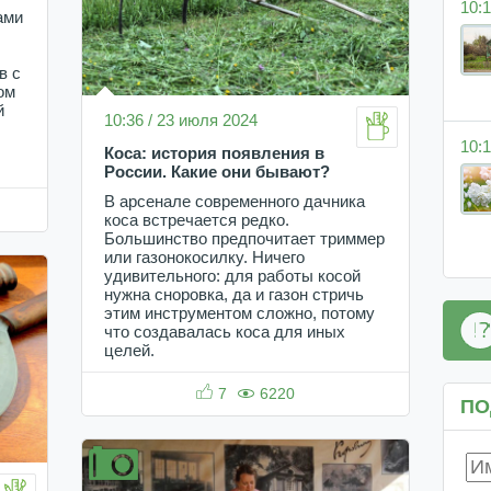
10:1
ами
в с
ом
й
10:36 / 23 июля 2024
10:1
Коса: история появления в
России. Какие они бывают?
В арсенале современного дачника
коса встречается редко.
Большинство предпочитает триммер
или газонокосилку. Ничего
удивительного: для работы косой
нужна сноровка, да и газон стричь
этим инструментом сложно, потому
что создавалась коса для иных
целей.
7
6220
ПО