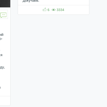
Докучаев.
6
3334
ий
о-
т
ся
ду,
м