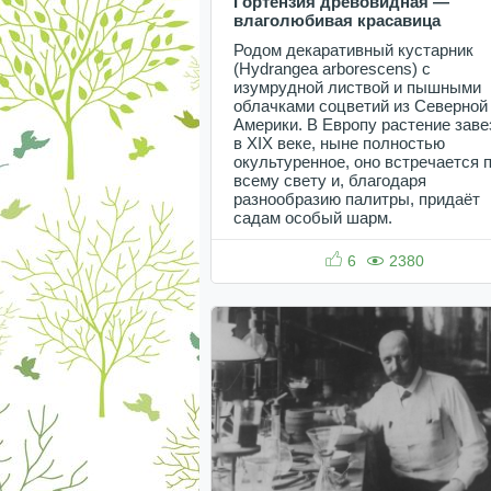
Гортензия древовидная —
влаголюбивая красавица
Родом декаративный кустарник
(Hydrangea arborescens) с
изумрудной листвой и пышными
облачками соцветий из Северной
Америки. В Европу растение заве
в XIX веке, ныне полностью
окультуренное, оно встречается 
всему свету и, благодаря
разнообразию палитры, придаёт
садам особый шарм.
6
2380