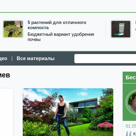
5 растений для отличного
компоста
Бюджетный вариант удобрения
почвы
део
Все материалы
иев
Бес
01:2
К