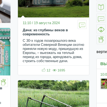
11:10 / 19 августа 2024
Дача: из глубины веков в
современность
С 30-х годов позапрошлого века
обитатели Северной Венеции охотно
приняли новую моду, пришедшую из
верт
Европы, – выезжать на теплый
период из города, арендовать дома,
строить собственные дачи.
ВЫ
12
1695
10:0
ев
о