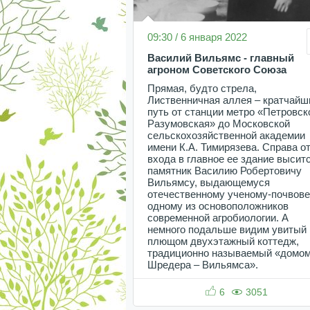
09:30 / 6 января 2022
Василий Вильямс - главный
агроном Советского Союза
Прямая, будто стрела,
Лиственничная аллея – кратчайш
путь от станции метро «Петровск
Разумовская» до Московской
сельскохозяйственной академии
имени К.А. Тимирязева. Справа о
входа в главное ее здание высит
памятник Василию Робертовичу
Вильямсу, выдающемуся
отечественному ученому-почвове
одному из основоположников
современной агробиологии. А
немного подальше видим увитый
плющом двухэтажный коттедж,
традиционно называемый «домо
Шредера – Вильямса».
6
3051