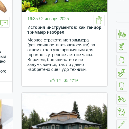
16:35 / 2 января 2025
История инструментов: как танцор
триммер изобрел
Мерное стрекотание триммера
(разновидности газонокосилки) за
окном стало уже привычным для
в
горожан в утренние летние часы.
ный
Впрочем, большинство и не
нно
задумывается, так ли давно
изобретено сие чудо техники.
ного
12
2716