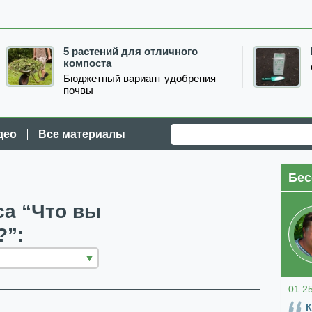
5 растений для отличного
компоста
Бюджетный вариант удобрения
почвы
део
Все материалы
Бес
са “Что вы
?”:
01:2
К