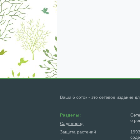
Ваши 6 соток - это сетевое издание д
Разделы:
Сете
о ре
Сад/огород
Защита растений
1993
соде