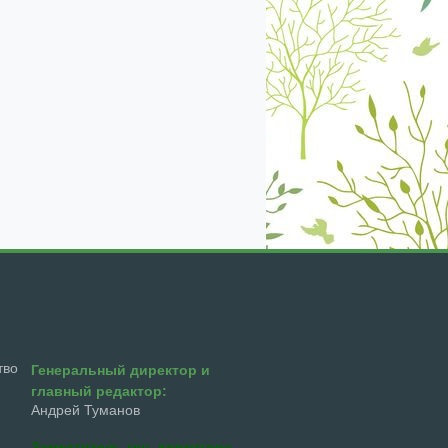
тво
Генеральный директор и
главный редактор:
Андрей Туманов
Заместитель ген. директора