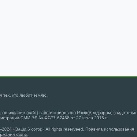
ля тех, кто любит землю.
вое издание (сайт) зарегистрировано Роскомнадзором, свидетельс
гистрации СМИ ЭЛ № ФС77-62458 от 27 июля 2015 г.
-2024 «Ваши 6 соток» All rights reserveed.
Правила использования
ржания сайта