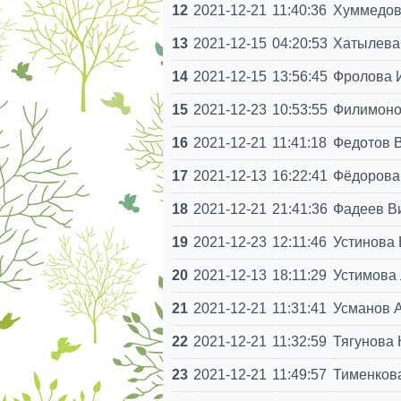
12
2021-12-21
11:40:36
Хуммедов
13
2021-12-15
04:20:53
Хатылева 
14
2021-12-15
13:56:45
Фролова 
15
2021-12-23
10:53:55
Филимоно
16
2021-12-21
11:41:18
Федотов 
17
2021-12-13
16:22:41
Фёдорова
18
2021-12-21
21:41:36
Фадеев Ви
19
2021-12-23
12:11:46
Устинова
20
2021-12-13
18:11:29
Устимова
21
2021-12-21
11:31:41
Усманов А
22
2021-12-21
11:32:59
Тягунова 
23
2021-12-21
11:49:57
Тименков