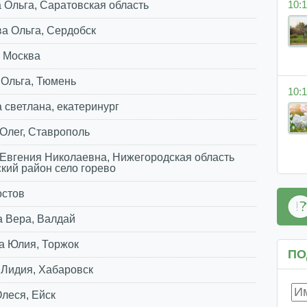
10:1
 Ольга, Саратовская область
а Ольга, Сердобск
 Москва
 Ольга, Тюмень
10:1
 светлана, екатеринург
Олег, Ставрополь
Евгения Николаевна, Нижегородская область
кий район село горево
остов
а Вера, Валдай
а Юлия, Торжок
ПО
 Лидия, Хабаровск
леся, Ейск