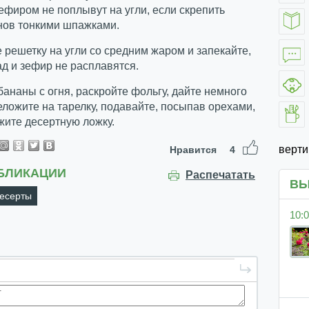
ефиром не поплывут на угли, если скрепить
нов тонкими шпажками.
е решетку на угли со средним жаром и запекайте,
д и зефир не расплавятся.
бананы с огня, раскройте фольгу, дайте немного
еложите на тарелку, подавайте, посыпав орехами,
жите десертную ложку.
верт
Нравится
4
БЛИКАЦИИ
Распечатать
ВЫ
есерты
10:0