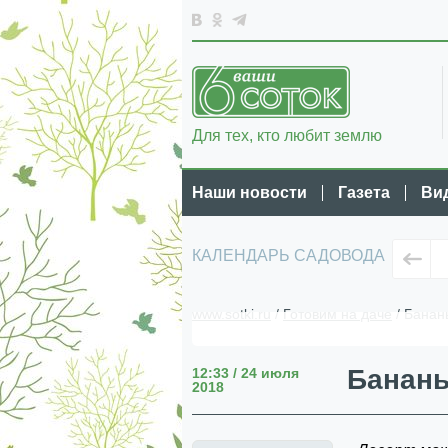
Для тех, кто любит землю
Наши новости
Газета
Ви
КАЛЕНДАРЬ САДОВОДА
www.sotki.ru
/
Готовим на даче
/ Банан
Бананы
12:33 / 24 июля
2018