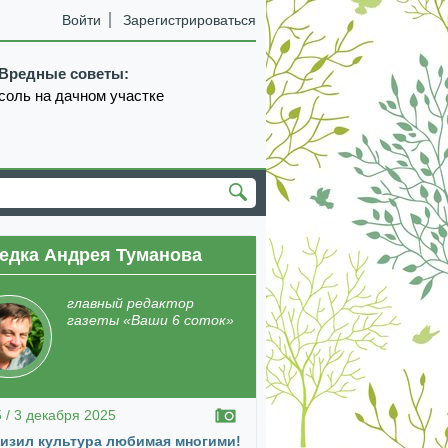
Войти
Зарегистрироваться
Вредные советы:
соль на дачном участке
едка Андрея Туманова
екабрь
январь
февраль
март
апрель
главный редактор
газеты «Ваши 6 соток»
5 / 3 декабря 2025
изил культура любимая многими!