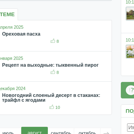
10:1
 ТЕМЕ
 апреля 2025
Ореховая пасха
10:1
8
 января 2025
Рецепт на выходные: тыквенный пирог
8
 декабря 2024
Новогодний слоеный десерт в стаканах:
трайфл с ягодами
10
ПО
август
июль
сентябрь
октябрь
ноябрь
д