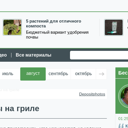
5 растений для отличного
компоста
Бюджетный вариант удобрения
почвы
део
Все материалы
Бес
август
июль
сентябрь
октябрь
ноябрь
д
ы на гриле
Depositphotos
 на гриле
01:2
К