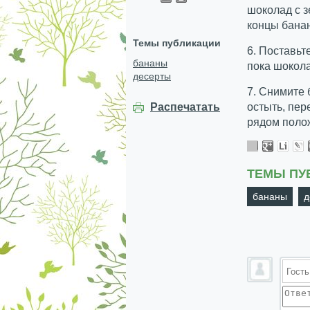
шоколад с з
концы бана
Темы публикации
6. Поставьт
бананы
пока шокола
десерты
7. Снимите 
остыть, пер
Распечатать
рядом поло
ТЕМЫ ПУ
бананы
д