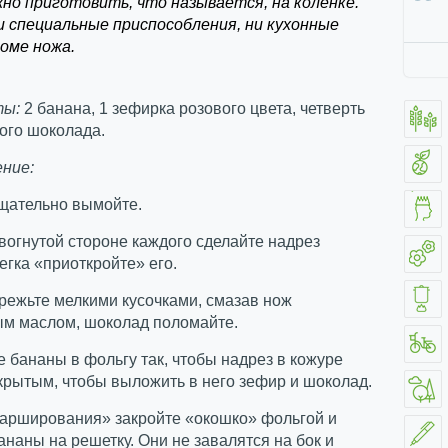
но приготовить, что называется, на коленке.
и специальные приспособления, ни кухонные
роме ножа.
ты:
2 банана, 1 зефирка розового цвета, четверть
ого шоколада.
ние:
тщательно вымойте.
 вогнутой стороне каждого сделайте надрез
егка «приоткройте» его.
режьте мелкими кусочками, смазав нож
ым маслом, шоколад поломайте.
е бананы в фольгу так, чтобы надрез в кожуре
крытым, чтобы выложить в него зефир и шоколад.
фарширования» закройте «окошко» фольгой и
наны на решетку. Они не завалятся на бок и