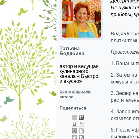
Десерт мож
Не нужны н
приборы, к
Ингредиен
плитки темн
Татьяна
Приготовле
Бодябина
1. Бананы 
автор и ведущая
кулинарного
2. Затем на
канала « Быстро
и вкусно»
кожуры и сл
Все материалы
3. Зефир на
автора
растительн
Поделиться
4. Завернит
оказался от
5. После «
выложите ба