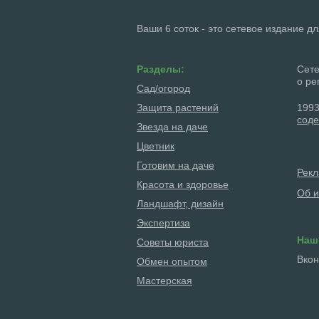
Ваши 6 соток - это сетевое издание д
Разделы:
Сете
о ре
Сад/огород
Защита растений
1993
соде
Звезда на даче
Цветник
Готовим на даче
Рек
Красота и здоровье
Об и
Ландшафт, дизайн
Экспертиза
Наш
Советы юриста
Вкон
Обмен опытом
Мастерская