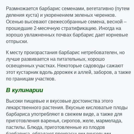
Размножается барбарис семенами, вегетативно (путем
деления куста) и укоренением зеленых черенков.
Осенью высевают свежесобранные семена, весной –
прошедшие 2-месячную стратификацию. Иногда на
хорошо увлажненных почвах барбарис дает корневые
отпрыски.
К месту произрастания барбарис нетребователен, но
лучше развивается на питательных, хорошо
освещенных участках. Некоторые садоводы сажают
этот кустарник вдоль дорожек и аллей, заборов, а также
по границам участков.
В кулинарии
Высоки пищевые и вкусовые достоинства этого
лекарственного растения. Вкусные кисловатые плоды
барбариса употребляют в свежем виде, а также для
приготовления варенья, сиропов, желе, мармелада,
пастилы. Блюда, приготовленные из плодов
барбариса, обладают прекрасными вкусовыми