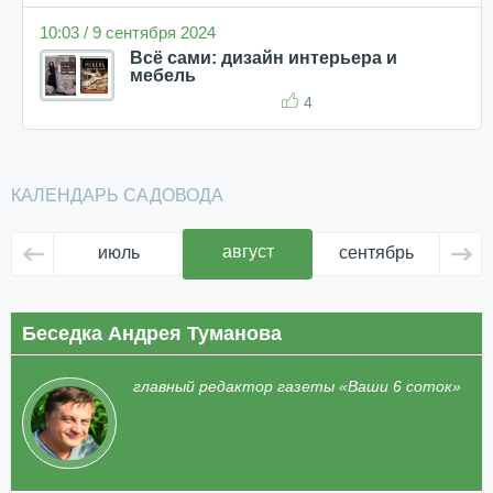
10:03 / 9 сентября 2024
Всё сами: дизайн интерьера и
мебель
4
КАЛЕНДАРЬ САДОВОДА
август
июль
сентябрь
ок
Беседка Андрея Туманова
главный редактор газеты «Ваши 6 соток»