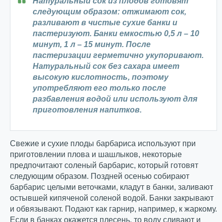
Натуральный сок из плодов готовят
следующим образом: отжимают сок,
разливают в чистые сухие банки и
пастеризуют. Банки емкостью 0,5 л
–
10
минут, 1 л
–
15 минут. После
пастеризации герметично укупоривают.
Натуральный сок без сахара имеет
высокую кислотность, поэтому
употребляют его только после
разбавления водой или используют для
приготовления напитков.
Свежие и сухие плоды барбариса используют при
приготовлении плова и шашлыков, некоторые
предпочитают соленый барбарис, который готовят
следующим образом. Поздней осенью собирают
барбарис целыми веточками, кладут в банки, заливают
остывшей кипяченой соленой водой. Банки закрывают
и обвязывают. Подают как гарнир, например, к жаркому.
Если в банках окажется плесень, то воду сливают и