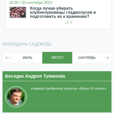
10:30 / 20 сентября 2023
Когда лучше убирать
клубнелуковицы гладиолусов и
подготовить их к хранению?
7
КАЛЕНДАРЬ САДОВОДА
август
июль
сентябрь
ок
Беседка Андрея Туманова
главный редактор газеты «Ваши 6 соток»