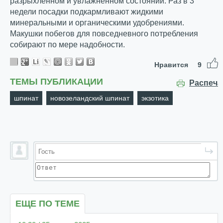
разрыхлённом и увлажнённом состоянии. Раз в 3
недели посадки подкармливают жидкими
минеральными и органическими удобрениями.
Макушки побегов для повседневного потребления
собирают по мере надобности.
Нравится
9
ТЕМЫ ПУБЛИКАЦИИ
Распеча
шпинат
новозеландский шпинат
экзотика
ЕЩЕ ПО ТЕМЕ