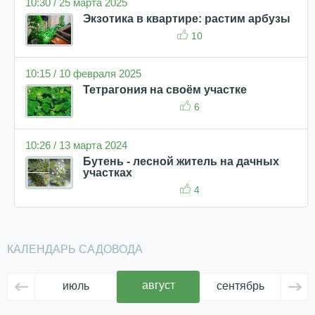
10:30 / 25 марта 2025
Экзотика в квартире: растим арбузы
10
10:15 / 10 февраля 2025
Тетрагония на своём участке
6
10:26 / 13 марта 2024
Бутень - лесной житель на дачных
участках
4
КАЛЕНДАРЬ САДОВОДА
август
июль
сентябрь
ок