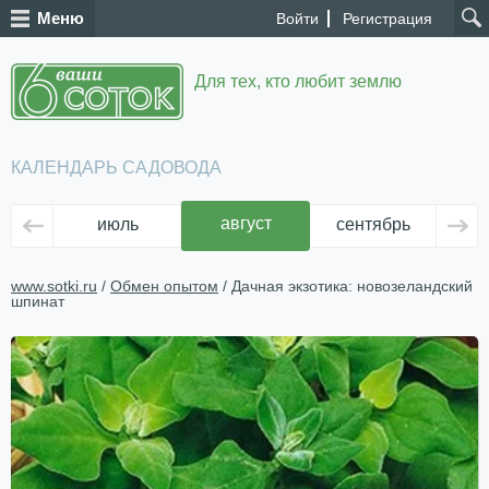
Меню
Войти
Регистрация
Для тех, кто любит землю
КАЛЕНДАРЬ САДОВОДА
август
июль
сентябрь
ок
www.sotki.ru
/
Обмен опытом
/ Дачная экзотика: новозеландский
шпинат