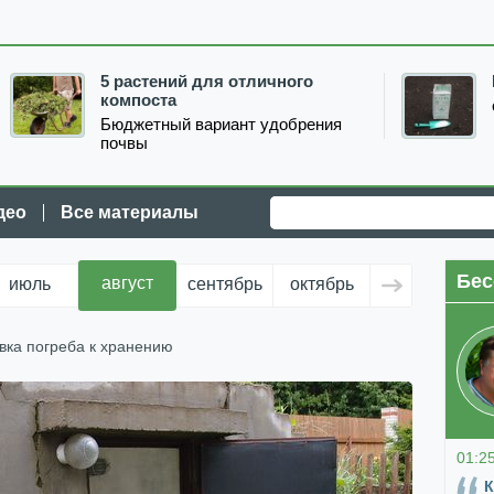
5 растений для отличного
компоста
Бюджетный вариант удобрения
почвы
део
Все материалы
Бес
август
июль
сентябрь
октябрь
ноябрь
д
вка погреба к хранению
01:2
К