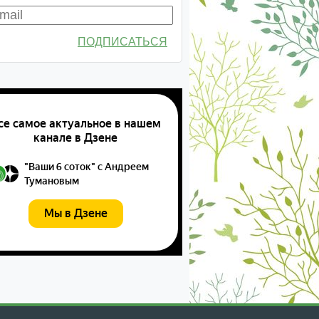
ПОДПИСАТЬСЯ
екабрь
январь
февраль
март
апрель