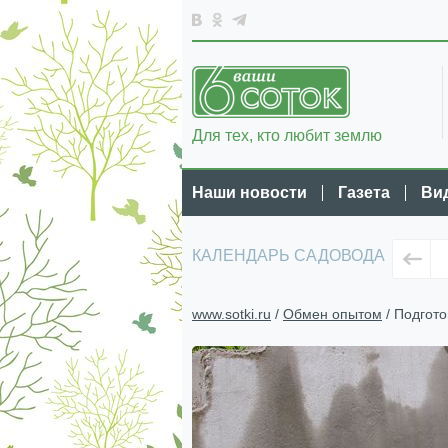
Для тех, кто любит землю
Наши новости
Газета
Ви
КАЛЕНДАРЬ САДОВОДА
www.sotki.ru
/
Обмен опытом
/ Подгото