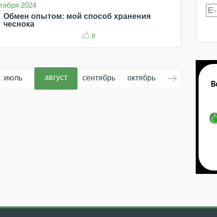
ктября 2024
Обмен опытом: мой способ хранения
чеснока
8
август
июль
сентябрь
октябрь
ноябрь
д