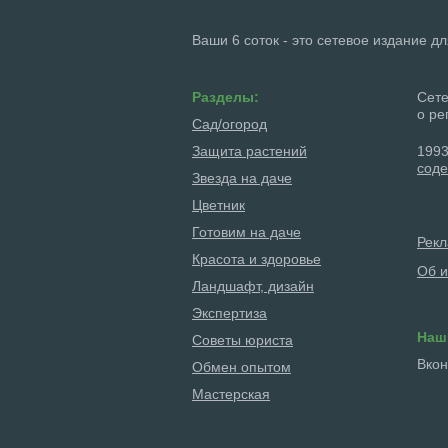
Ваши 6 соток - это сетевое издание д
Разделы:
Сете
о ре
Сад/огород
Защита растений
1993
соде
Звезда на даче
Цветник
Готовим на даче
Рек
Красота и здоровье
Об и
Ландшафт, дизайн
Экспертиза
Наш
Советы юриста
Вкон
Обмен опытом
Мастерская