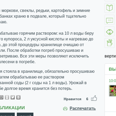
моркови, свеклы, редьки, картофель и зимние
 банках храню в подвале, который тщательно
ваю.
батываю горячим раствором: на 10 л воды беру
го купороса, 2 л уксусной кислоты и нагреваю до
о, до этой процедуры хранилище очищаю от
ли. После обработки погреб просушиваю и
верт
ветриваю. Все эти меры позволяют исключить
лесени в погребе.
ВЫ
ая стояла в хранилище, обязательно просушиваю
затем обрабатываю ее раствором
10:0
анной соды (2 г соды на 1 л воды). Урожай в
е долгое время хранится без потерь.
Нравится
6
БЛИКАЦИИ
Распечатать