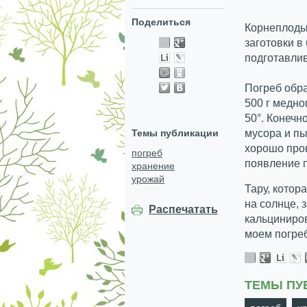
Поделиться
Корнеплоды 
заготовки в
подготавли
Погреб обра
500 г медно
50°. Конечн
Темы публикации
мусора и пы
хорошо про
погреб
появление п
хранение
урожай
Тару, котор
на солнце, 
Распечатать
кальциниров
моем погреб
ТЕМЫ ПУ