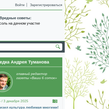
Войти
Зарегистрироваться
Вредные советы:
соль на дачном участке
едка Андрея Туманова
екабрь
январь
февраль
март
апрель
главный редактор
газеты «Ваши 6 соток»
5 / 3 декабря 2025
изил культура любимая многими!