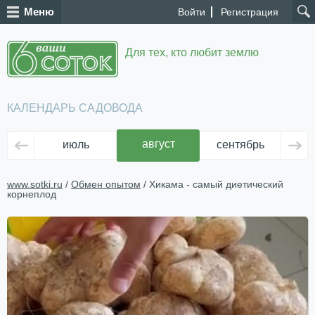
Меню
Войти
Регистрация
Для тех, кто любит землю
КАЛЕНДАРЬ САДОВОДА
август
июль
сентябрь
ок
www.sotki.ru
/
Обмен опытом
/ Хикама - самый диетический
корнеплод