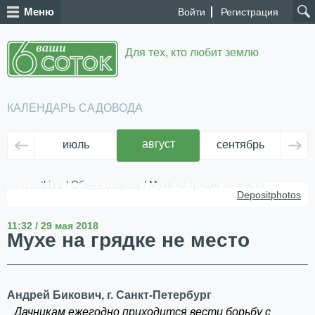
Меню
Войти
Регистрация
Для тех, кто любит землю
КАЛЕНДАРЬ САДОВОДА
август
июль
сентябрь
ок
www.sotki.ru
/
Обмен опытом
/ Мухе на грядке не место
Depositphotos
11:32 / 29 мая 2018
Мухе на грядке не место
Андрей Бикович, г. Санкт-Петербург
Дачникам ежегодно приходится вести борьбу с