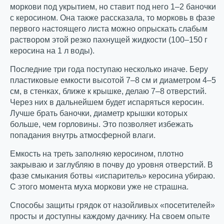
моркови под укрытием, но ставит под него 1–2 баночки
с керосином. Она также рассказала, то морковь в фазе
первого настоящего листа можно опрыскать слабым
раствором этой резко пахнущей жидкости (100–150 г
керосина на 1 л воды).
Последние три года поступаю несколько иначе. Беру
пластиковые емкости высотой 7–8 см и диаметром 4–5
см, в стенках, ближе к крышке, делаю 7–8 отверстий.
Через них в дальнейшем будет испаряться керосин.
Лучше брать баночки, диаметр крышки которых
больше, чем горловины. Это позволяет избежать
попадания внутрь атмосферной влаги.
Емкость на треть заполняю керосином, плотно
закрываю и заглубляю в почву до уровня отверстий. В
фазе смыкания ботвы «испаритель» керосина убираю.
С этого момента муха моркови уже не страшна.
Способы защиты грядок от назойливых «посетителей»
просты и доступны каждому дачнику. На своем опыте