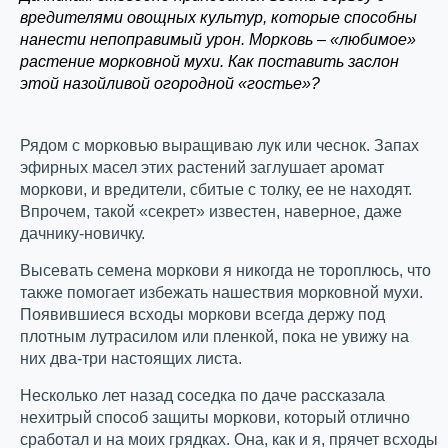
вредителями овощных культур, которые способны
нанести непоправимый урон. Морковь – «любимое»
растение морковной мухи. Как поставить заслон
этой назойливой огородной «гостье»?
Рядом с морковью выращиваю лук или чеснок. Запах
эфирных масел этих растений заглушает аромат
моркови, и вредители, сбитые с толку, ее не находят.
Впрочем, такой «секрет» известен, наверное, даже
дачнику-новичку.
Высевать семена моркови я никогда не тороплюсь, что
также помогает избежать нашествия морковной мухи.
Появившиеся всходы моркови всегда держу под
плотным лутрасилом или пленкой, пока не увижу на
них два-три настоящих листа.
Несколько лет назад соседка по даче рассказала
нехитрый способ защиты моркови, который отлично
сработал и на моих грядках. Она, как и я, прячет всходы