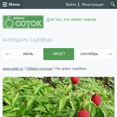
Меню
Войти
Регистрация
Для тех, кто любит землю
КАЛЕНДАРЬ САДОВОДА
август
июль
сентябрь
ок
www.sotki.ru
/
Обмен опытом
/ На чужих ошибках