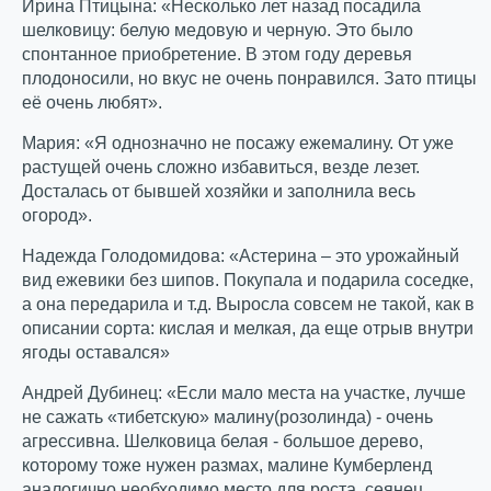
Ирина Птицына: «Несколько лет назад посадила
шелковицу: белую медовую и черную. Это было
спонтанное приобретение. В этом году деревья
плодоносили, но вкус не очень понравился. Зато птицы
её очень любят».
Мария: «Я однозначно не посажу ежемалину. От уже
растущей очень сложно избавиться, везде лезет.
Досталась от бывшей хозяйки и заполнила весь
огород».
Надежда Голодомидова: «Астерина – это урожайный
вид ежевики без шипов. Покупала и подарила соседке,
а она передарила и т.д. Выросла совсем не такой, как в
описании сорта: кислая и мелкая, да еще отрыв внутри
ягоды оставался»
Андрей Дубинец: «Если мало места на участке, лучше
не сажать «тибетскую» малину(розолинда) - очень
агрессивна. Шелковица белая - большое дерево,
которому тоже нужен размах, малине Кумберленд
аналогично необходимо место для роста, сеянец