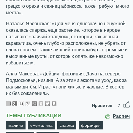
грецкого ореха и сеянец абрикоса также требуют много
места».
Наталья Яблонская: «Для меня однозначно ненужной
оказалась спаржа, еще растение, которое в народе
называют «заячий холодок», его корни, как черная
каракатица, очень глубоко расположены, не убрать от
слова совсем. Также лишний топинамбур - огромные и
высоченные кусты, от которых опять же невозможно
избавиться».
Алла Макеева: «Дейция, форзиция. Дача на севере
Подмосковья, низина. А за этими экзотами уход, как за
малым дитём. И растут они хилые и чахлые. В костёр
их без сожаления».
Нравится
7
ТЕМЫ ПУБЛИКАЦИИ
Распеча
малина
ежемалина
спаржа
форзиция