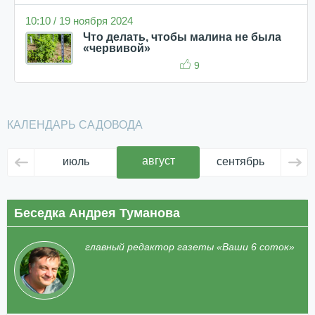
10:10 / 19 ноября 2024
Что делать, чтобы малина не была
«червивой»
9
КАЛЕНДАРЬ САДОВОДА
август
июль
сентябрь
ок
Беседка Андрея Туманова
главный редактор газеты «Ваши 6 соток»