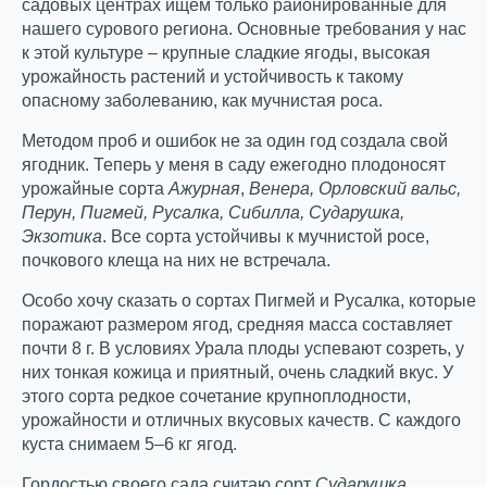
садовых центрах ищем только районированные для
нашего сурового региона. Основные требования у нас
к этой культуре – крупные сладкие ягоды, высокая
урожайность растений и устойчивость к такому
опасному заболеванию, как мучнистая роса.
Методом проб и ошибок не за один год создала свой
ягодник. Теперь у меня в саду ежегодно плодоносят
урожайные сорта
Ажурная
,
Венера, Орловский вальс,
Перун,
Пигмей,
Русалка, Сибилла, Сударушка,
Экзотика
. Все сорта устойчивы к мучнистой росе,
почкового клеща на них не встречала.
Особо хочу сказать о сортах Пигмей и Русалка, которые
поражают размером ягод, средняя масса составляет
почти 8 г. В условиях Урала плоды успевают созреть, у
них тонкая кожица и приятный, очень сладкий вкус. У
этого сорта редкое сочетание крупноплодности,
урожайности и отличных вкусовых качеств. С каждого
куста снимаем 5–6 кг ягод.
Гордостью своего сада считаю сорт
Сударушка
,