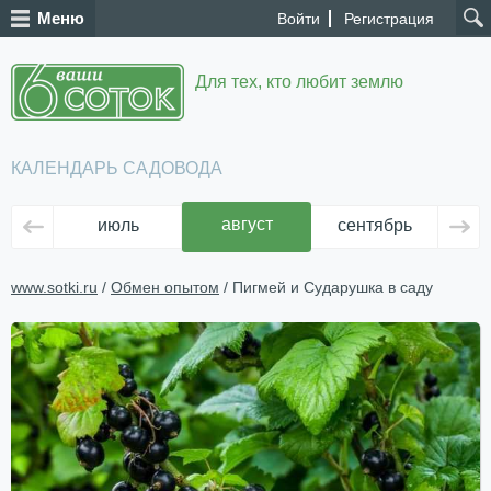
Меню
Войти
Регистрация
Для тех, кто любит землю
КАЛЕНДАРЬ САДОВОДА
август
июль
сентябрь
ок
www.sotki.ru
/
Обмен опытом
/ Пигмей и Сударушка в саду