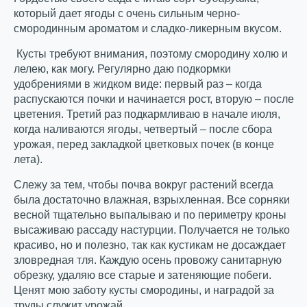
который дает ягоды с очень сильным черно-
смородинным ароматом и сладко-ликерным вкусом.
Кусты требуют внимания, поэтому смородину холю и
лелею, как могу. Регулярно даю подкормки
удобрениями в жидком виде: первый раз – когда
распускаются почки и начинается рост, вторую – после
цветения. Третий раз подкармливаю в начале июля,
когда наливаются ягоды, четвертый – после сбора
урожая, перед закладкой цветковых почек (в конце
лета).
Слежу за тем, чтобы почва вокруг растений всегда
была достаточно влажная, взрыхленная. Все сорняки
весной тщательно выпалываю и по периметру кроны
высаживаю рассаду настурции. Получается не только
красиво, но и полезно, так как кустикам не досаждает
зловредная тля. Каждую осень провожу санитарную
обрезку, удаляю все старые и затеняющие побеги.
Ценят мою заботу кусты смородины, и наградой за
труды служит урожай.