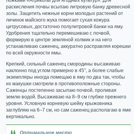
ложками «Агриколы для ягодных культур». Для
раскисления почвы всыпаю литровую банку древесной
золы. Защитить нежные корни молодых растений от
личинок майского жука помогает сухая кожура
цитрусовых, достаточно полулитровой банки на яму.
Удобрения тщательно перемешиваю с почвой,
формирую в центре земляной холмик и на него
устанавливаю саженец, аккуратно расправляя корешки
по всей окружности ямы.
Крепкий, сильный саженец смородины высаживаю
наклонно под углом примерно в 45°, а более слабые
экземпляры иногда помещаю в яму по два так, чтобы
их макушки смотрели в противоположные стороны.
Саженцы постепенно засыпаю почвой, проливая
землю водой. Высаживаю на 8–9 см глубже прежнего
уровня. Условную корневую шейку крыжовника
заглубляю на 6–7 см, но сам саженец располагаю в яме
вертикально.
Оптимальное место