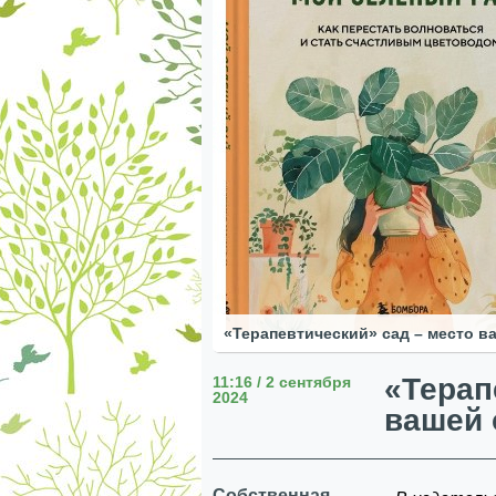
«Терапевтический» сад – место 
«Терап
11:16 / 2 сентября
2024
вашей
Собственная