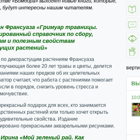
стве «Бомбора» выходят новые книги, которые,
, будут интересны нашим читателям.
н Франсуаза «Гримуар травницы.
рованный справочник по сбору,
ам и полезным свойствам
ущих растений»
 по дикорастущим растениям Франсуаза
изучающая более 20 лет травы и цветы, делится
верт
наниями наших предков об их целительных
Автор считает, что работа с растениями помогает
ВЫ
сли в порядок, снизить уровень стресса и
мочувствие.
10:0
 прекрасный подарок для всех, кто занимается
рственных растений или только хочет открыть
 удивительные свойства. Издание
ировано прекрасными акварельными рисунками.
Ирина «Мой зеленый рай. Как