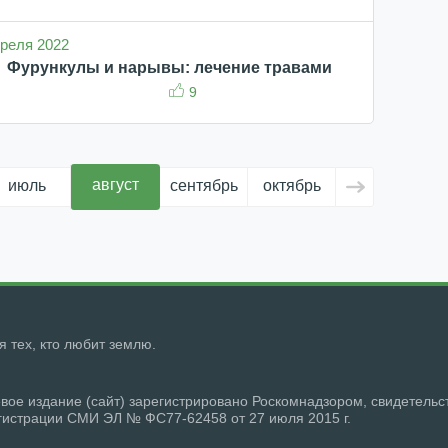
апреля 2022
Фурункулы и нарывы: лечение травами
9
август
июль
сентябрь
октябрь
ноябрь
д
ля тех, кто любит землю.
вое издание (сайт) зарегистрировано Роскомнадзором, свидетельс
гистрации СМИ ЭЛ № ФС77-62458 от 27 июля 2015 г.