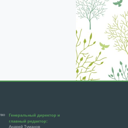
екабрь
январь
февраль
март
апрель
тво
Генеральный директор и
главный редактор:
Андрей Туманов