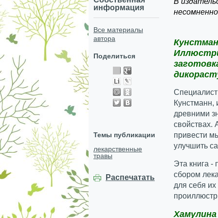
В издатель
информация
несомненно
Все материалы
автора
Кунстман
Иллюстри
Поделиться
заготовк
дикораст
Специалист
Кунстманн, 
древними з
свойствах. 
Темы публикации
привести мы
улучшить са
лекарственные
травы
Эта книга -
сбором лека
Распечатать
для себя их
проиллюстр
Хамулина 