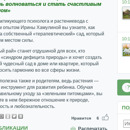
10:1
ь волноваться и стать счастливым
дом»
актикующего психолога и растениевода с
м опытом Ирины Хамулиной вы узнаете, как
а собственный «терапевтический» сад, который
10:1
им местом силы.
й рай» станет отдушиной для всех, кто
 «синдром дефицита природы» и хочет создать
 чудесный сад в доме или квартире, который
осить гармонию во все сферы жизни.
 полезна также и родителям, ведь растения —
инструмент для развития ребенка. Обучая
вильному уходу за «зелеными питомцами», вы
те в нем бережное отношение к природе,
ость и любознательность.
ПО
Нравится
6
БЛИКАЦИИ
Распечатать