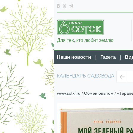
Для тех, кто любит землю
Наши новости
Газета
Ви
КАЛЕНДАРЬ САДОВОДА
www.sotki.ru
/
Обмен опытом
/ «Терапе