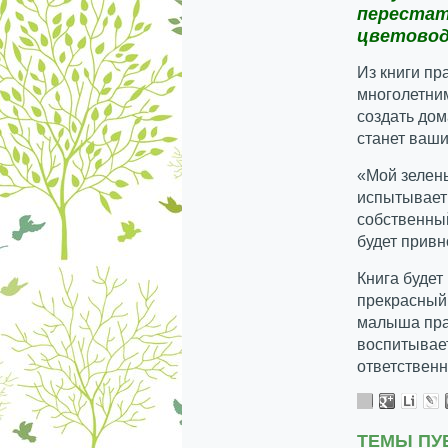
перестат
цветово
Из книги пр
многолетни
создать дом
станет ваш
«Мой зелены
испытывает
собственный
будет привн
Книга будет
прекрасный 
малыша пра
воспитывае
ответственн
ТЕМЫ ПУ