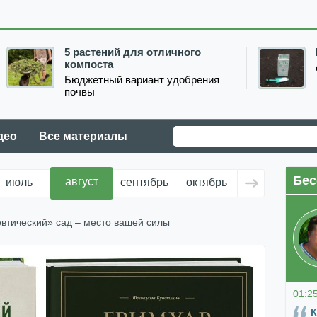
5 растений для отличного
компоста
Бюджетный вариант удобрения
почвы
део
Все материалы
Бес
август
июль
сентябрь
октябрь
ноябрь
д
втический» сад – место вашей силы
01:2
К