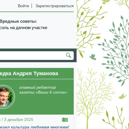
Войти
Зарегистрироваться
Вредные советы:
соль на дачном участке
едка Андрея Туманова
екабрь
январь
февраль
март
апрель
главный редактор
газеты «Ваши 6 соток»
5 / 3 декабря 2025
изил культура любимая многими!