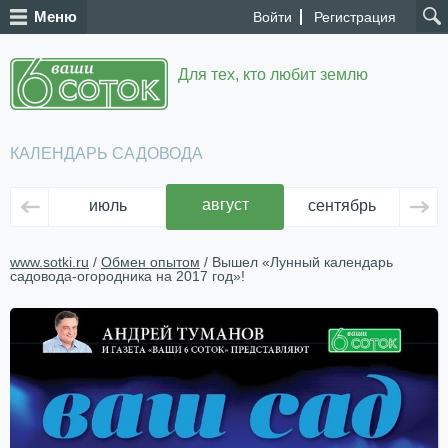
Меню
Войти
Регистрация
Для тех, кто любит землю
КАЛЕНДАРЬ САДОВОДА
август
июль
сентябрь
ок
www.sotki.ru
/
Обмен опытом
/ Вышел «Лунный календарь
садовода-огородника на 2017 год»!