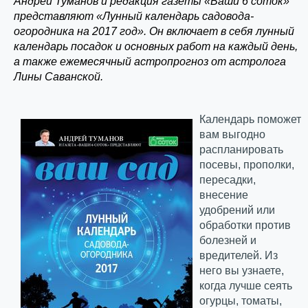
Андрей Туманов и редакция газеты «Ваши 6 соток»
представляют «Лунный календарь садовода-
огородника на 2017 год». Он включает в себя лунный
календарь посадок и основных работ на каждый день,
а также ежемесячный астропрогноз от астролога
Лины Саванской.
Календарь поможет
вам выгодно
распланировать
посевы, прополки,
пересадки,
внесение
удобрений или
обработки против
болезней и
вредителей. Из
него вы узнаете,
когда лучше сеять
огурцы, томаты,