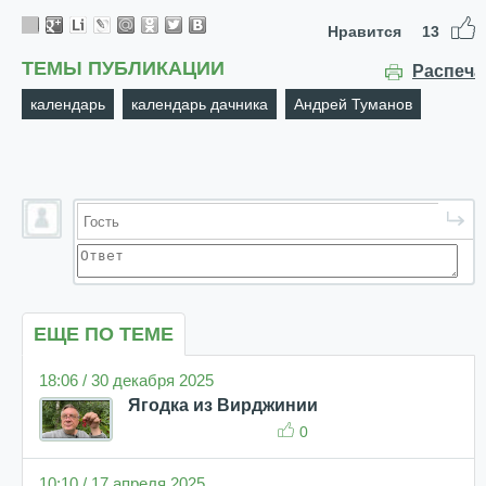
Нравится
13
ТЕМЫ ПУБЛИКАЦИИ
Распеча
календарь
календарь дачника
Андрей Туманов
ЕЩЕ ПО ТЕМЕ
18:06 / 30 декабря 2025
Ягодка из Вирджинии
0
10:10 / 17 апреля 2025