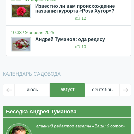
Известно ли вам происхождение
названия курорта «Роза Хутор»?
12
10:33 / 9 апреля 2025
Андрей Туманов: ода редису
10
КАЛЕНДАРЬ САДОВОДА
август
июль
сентябрь
ок
Беседка Андрея Туманова
главный редактор газеты «Ваши 6 соток»