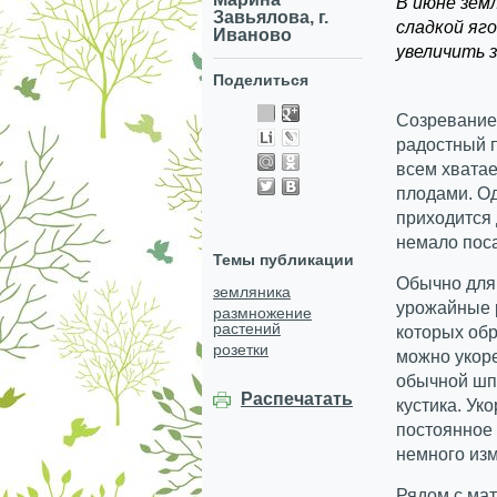
В июне зем
Завьялова, г.
сладкой яг
Иваново
увеличить 
Поделиться
Созревание
радостный п
всем хвата
плодами. Од
приходится 
немало пос
Темы публикации
Обычно для
земляника
урожайные р
размножение
растений
которых обр
розетки
можно укоре
обычной шпи
Распечатать
кустика. Ук
постоянное 
немного изм
Рядом с ма