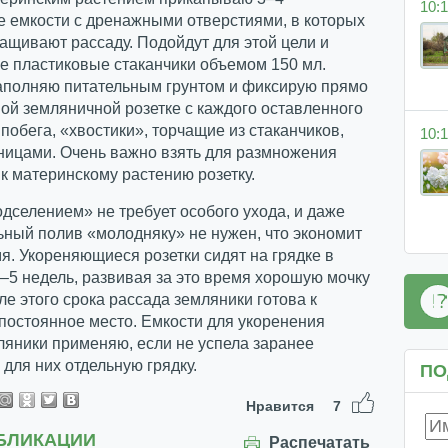
10:1
е емкости с дренажными отверстиями, в которых
щивают рассаду. Подойдут для этой цели и
е пластиковые стаканчики объемом 150 мл.
аполняю питательным грунтом и фиксирую прямо
ной земляничной розетке с каждого оставленного
побега, «хвостики», торчащие из стаканчиков,
10:1
ницами. Очень важно взять для размножения
 материнскому растению розетку.
одселением» не требует особого ухода, и даже
ный полив «молодняку» не нужен, что экономит
я. Укореняющиеся розетки сидят на грядке в
–5 недель, развивая за это время хорошую мочку
ле этого срока рассада земляники готова к
постоянное место. Емкости для укоренения
ляники применяю, если не успела заранее
 для них отдельную грядку.
ПО
Нравится
7
БЛИКАЦИИ
Распечатать