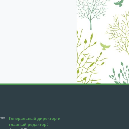
екабрь
январь
февраль
март
апрель
тво
Генеральный директор и
главный редактор: