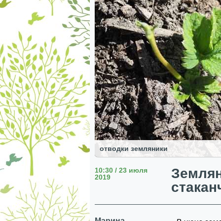
отводки земляники
Землян
10:30 / 23 июля
2019
стакан
Марина