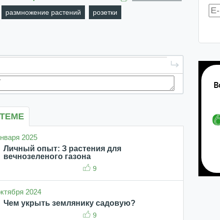
размножение растений
розетки
 ТЕМЕ
 января 2025
Личный опыт: З растения для
вечнозеленого газона
9
 октября 2024
Чем укрыть землянику садовую?
9