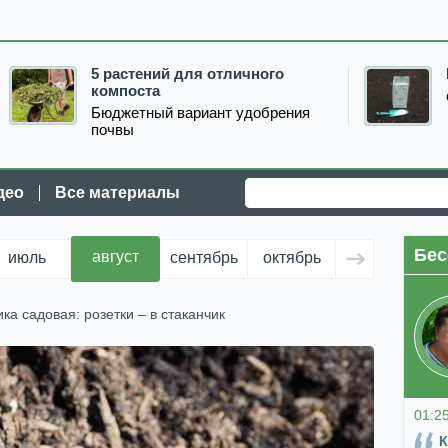
5 растений для отличного
компоста
Бюджетный вариант удобрения
почвы
део
Все материалы
Бес
август
июль
сентябрь
октябрь
ноябрь
д
ка садовая: розетки – в стаканчик
01:2
К