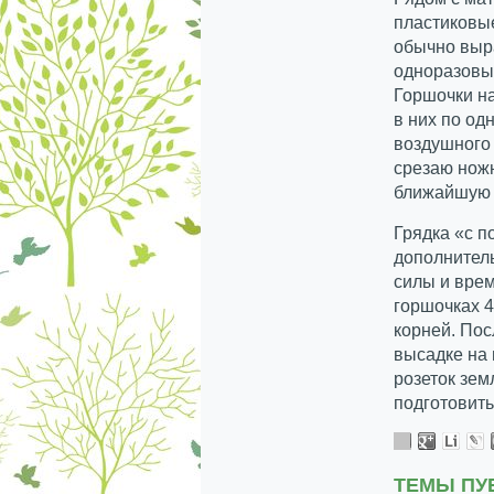
пластиковы
обычно выра
одноразовы
Горшочки н
в них по од
воздушного 
срезаю нож
ближайшую к
Грядка «с п
дополнитель
силы и врем
горшочках 4
корней. Пос
высадке на 
розеток зем
подготовить
ТЕМЫ ПУ