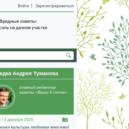
Войти
Зарегистрироваться
Вредные советы:
соль на дачном участке
едка Андрея Туманова
екабрь
январь
февраль
март
апрель
главный редактор
газеты «Ваши 6 соток»
5 / 3 декабря 2025
изил культура любимая многими!