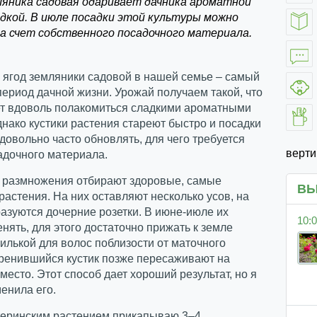
ляника садовая одаривает дачника ароматной
одкой. В июле посадки этой культуры можно
за счет собственного посадочного материала.
 ягод земляники садовой в нашей семье – самый
ериод дачной жизни. Урожай получаем такой, что
ет вдоволь полакомиться сладкими ароматными
нако кустики растения стареют быстро и посадки
довольно часто обновлять, для чего требуется
верт
адочного материала.
 размножения отбирают здоровые, самые
ВЫ
астения. На них оставляют несколько усов, на
азуются дочерние розетки. В июне-июле их
10:0
нять, для этого достаточно прижать к земле
лькой для волос поблизости от маточного
оренившийся кустик позже пересаживают на
место. Этот способ дает хороший результат, но я
енила его.
теринским растением прикапываю 3–4