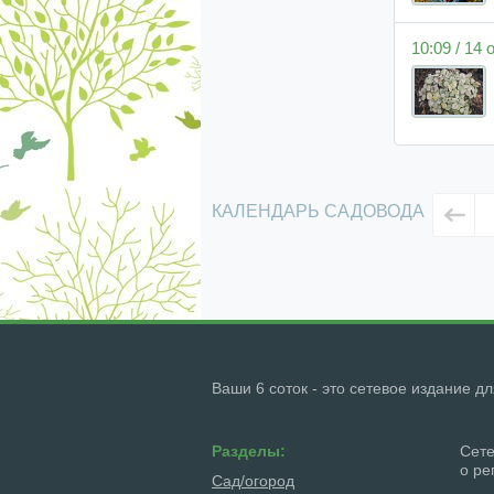
10:09 / 14
КАЛЕНДАРЬ САДОВОДА
Ваши 6 соток - это сетевое издание д
Разделы:
Сете
о ре
Сад/огород