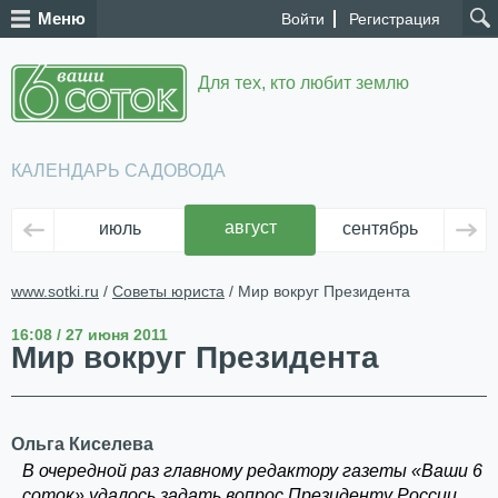
Меню
Войти
Регистрация
Для тех, кто любит землю
КАЛЕНДАРЬ САДОВОДА
август
июль
сентябрь
ок
www.sotki.ru
/
Советы юриста
/ Мир вокруг Президента
16:08 / 27 июня 2011
Мир вокруг Президента
Ольга Киселева
В очередной раз главному редактору газеты «Ваши 6
соток» удалось задать вопрос Президенту России