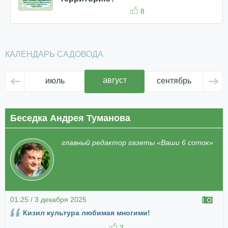
8
КАЛЕНДАРЬ САДОВОДА
август
июль
сентябрь
ок
Беседка Андрея Туманова
главный редактор газеты «Ваши 6 соток»
01:25 / 3 декабря 2025
Кизил культура любимая многими!
3