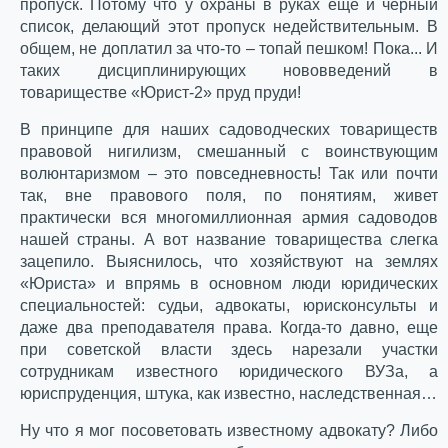
пропуск. Потому что у охраны в руках еще и черный
список, делающий этот пропуск недействительным. В
общем, не доплатил за что-то – топай пешком! Пока... И
таких дисциплинирующих нововведений в
товариществе «Юрист-2» пруд пруди!
В принципе для наших садоводческих товариществ
правовой нигилизм, смешанный с воинствующим
волюнтаризмом – это повседневность! Так или почти
так, вне правового поля, по понятиям, живет
практически вся многомиллионная армия садоводов
нашей страны. А вот название товарищества слегка
зацепило. Выяснилось, что хозяйствуют на землях
«Юриста» и впрямь в основном люди юридических
специальностей: судьи, адвокаты, юрисконсульты и
даже два преподавателя права. Когда-то давно, еще
при советской власти здесь нарезали участки
сотрудникам известного юридического ВУЗа, а
юриспруденция, штука, как известно, наследственная…
Ну что я мог посоветовать известному адвокату? Либо