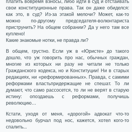
платить вовремя взносы, либо идти в суд и отстаивать
свои конституционные права. Так он даже обиделся:
как это, в суд? Из-за этакой мелочи? Может, как-то
можно по-другому председателя-волюнтариста
приструнить? На общем собрании? Да у него там все
куплено!
Какие знакомые нотки, не правда ли?
В общем, грустно. Если уж в «Юристе» до такого
дошло, что уж говорить про нас, обычных граждан,
многие из которых ни разу не читали не только
Гражданского кодекса, но и Конституции! Ни в старых
редакциях, ни «реформированных». Правда, с самими
реформами властьпридержащие не спешат. То ли
думают, что само рассосется, то ли не верят в старую
истину: опоздаешь с реформами, получишь
революцию…
Кстати, уходя от меня, «дорогой» адвокат что-то
недовольно бурчал под нос, кажется, хотел кого-то
спалить...