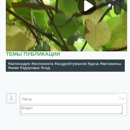
ТЕМЫ ПУБЛИКАЦИИ
#актинидия #коломикта #андрейтуманов #дача #витамины
#киви #здоровье #сад