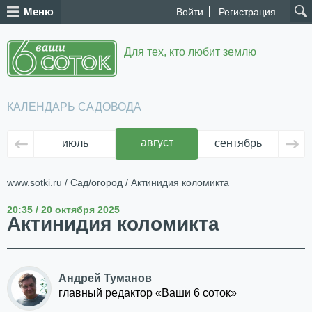
Меню
Войти
Регистрация
Для тех, кто любит землю
КАЛЕНДАРЬ САДОВОДА
август
июль
сентябрь
ок
www.sotki.ru
/
Сад/огород
/ Актинидия коломикта
20:35 / 20 октября 2025
Актинидия коломикта
Андрей Туманов
главный редактор «Ваши 6 соток»