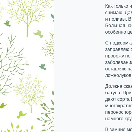
Как только 
снимаю. Да
и поливы. В
Большая час
особенно це
С подкормка
заправляю 
провожу не 
заболевания
оставляю на
ложнолуков
Должна сказ
батуна. При
дают сорта 
многократно
пероноспор
намного кру
В зимние м