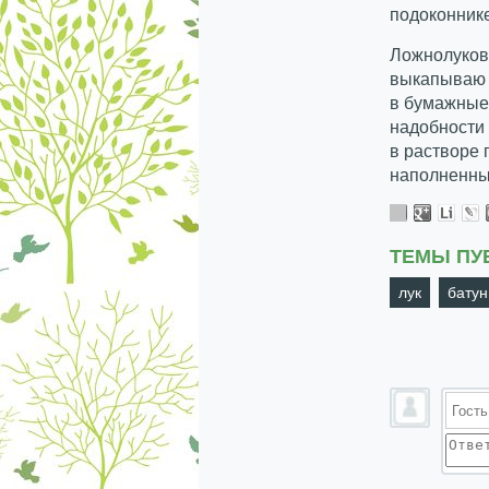
подоконнике
Ложнолуков
выкапываю 
в бумажные 
надобности 
в растворе 
наполненны
ТЕМЫ ПУ
лук
батун