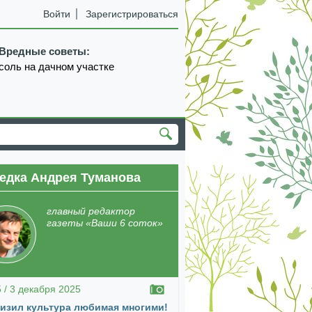
Войти
Зарегистрироваться
Вредные советы:
соль на дачном участке
едка Андрея Туманова
екабрь
январь
февраль
март
апрель
главный редактор
газеты «Ваши 6 соток»
5 / 3 декабря 2025
изил культура любимая многими!