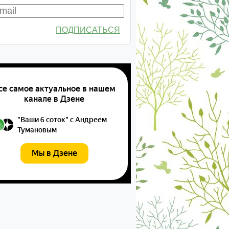
ПОДПИСАТЬСЯ
екабрь
январь
февраль
март
апрель