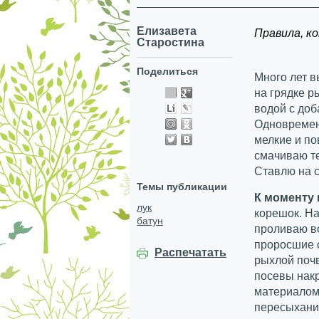
Елизавета
Правила, к
Старостина
Поделиться
Много лет 
на грядке р
водой с до
Одновремен
мелкие и п
смачиваю те
Ставлю на 
Темы публикации
К моменту 
лук
корешок. На
батун
проливаю в
проросшие 
Распечатать
рыхлой почв
посевы нак
материалом 
пересыхани