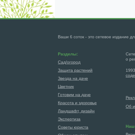
Ваши 6 соток - это сетевое издание д
Разделы:
Сете
о ре
Сад/огород
Защита растений
1993
соде
Звезда на даче
Цветник
Готовим на даче
Рек
Красота и здоровье
Об и
Ландшафт, дизайн
Экспертиза
Наш
Советы юриста
Вкон