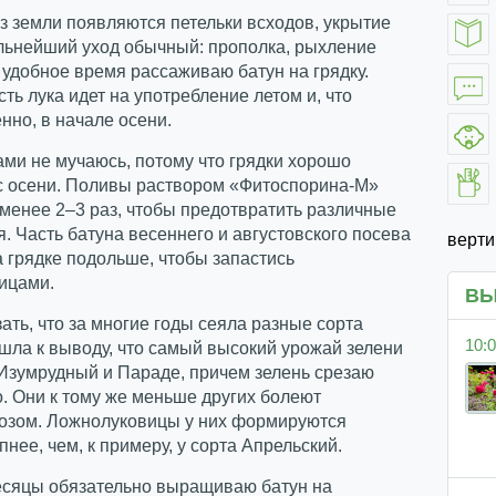
из земли появляются петельки всходов, укрытие
льнейший уход обычный: прополка, рыхление
 удобное время рассаживаю батун на грядку.
ть лука идет на употребление летом и, что
нно, в начале осени.
ми не мучаюсь, потому что грядки хорошо
с осени. Поливы раствором «Фитоспорина-М»
менее 2–3 раз, чтобы предотвратить различные
. Часть батуна весеннего и августовского посева
верт
 грядке подольше, чтобы запастись
ицами.
ВЫ
ать, что за многие годы сеяла разные сорта
10:0
шла к выводу, что самый высокий урожай зелени
Изумрудный и Параде, причем зелень срезаю
. Они к тому же меньше других болеют
озом. Ложнолуковицы у них формируются
пнее, чем, к примеру, у сорта Апрельский.
есяцы обязательно выращиваю батун на