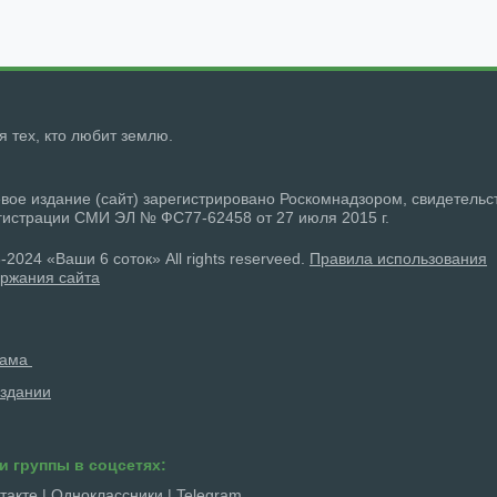
ля тех, кто любит землю.
вое издание (сайт) зарегистрировано Роскомнадзором, свидетельс
гистрации СМИ ЭЛ № ФС77-62458 от 27 июля 2015 г.
-2024 «Ваши 6 соток» All rights reserveed.
Правила использования
ржания сайта
лама
здании
и группы в соцсетях:
такте
|
Одноклассники
|
Telegram