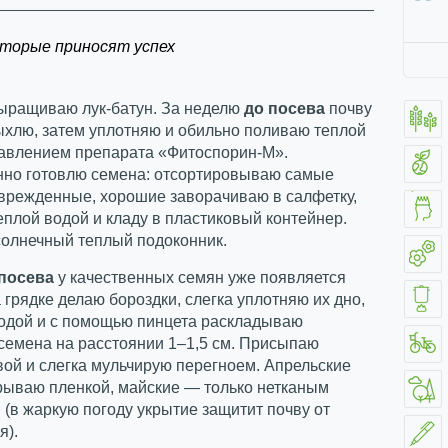
оторые приносят успех
выращиваю лук-батун. За неделю
до посева
почву
ыхлю, затем уплотняю и обильно поливаю теплой
бавлением препарата «Фитоспорин-М».
но готовлю семена: отсортировываю самые
оврежденные, хорошие заворачиваю в салфетку,
плой водой и кладу в пластиковый контейнер.
солнечный теплый подоконник.
посева
у качественных семян уже появляется
 грядке делаю бороздки, слегка уплотняю их дно,
одой и с помощью пинцета раскладываю
семена на расстоянии 1–1,5 см. Присыпаю
ой и слегка мульчирую перегноем. Апрельские
рываю пленкой, майские — только нетканым
(в жаркую погоду укрытие защитит почву от
я).