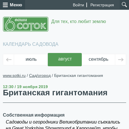
Меню
Войти
Регистрация
Для тех, кто любит землю
КАЛЕНДАРЬ САДОВОДА
август
июль
сентябрь
ок
www.sotki.ru
/
Сад/огород
/ Британская гигантомания
12:30 / 19 ноября 2019
Британская гигантомания
Собственная информация
Садоводы и огородники Великобритании съехались
на Great Yorkshire Showground в Харрогейт, чтобы