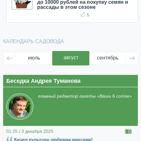
до 10000 рублей на покупку семян и
рассады в этом сезоне
5
КАЛЕНДАРЬ САДОВОДА
август
июль
сентябрь
ок
Беседка Андрея Туманова
главный редактор газеты «Ваши 6 соток»
01:25 / 3 декабря 2025
Кизил культура любимая многими!