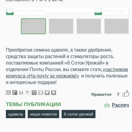
показать лентой
на весь экран
Приобретая семена щавеля, а также удобрения,
средства защиты растений и стимуляторы роста,
поставляемые компанией «6 Соток-Урожай» в
отделения Почты России, вы сможете стать
участником
конкурса «На почту за урожаем!»
и получить полезные
и интересные подарки!
Нравится
7
ТЕМЫ ПУБЛИКАЦИИ
Распеча
щавель
наши новости
6 соток урожай