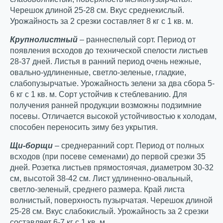
Черешок длиной 25-28 см. Вкус среднекислый.
Урожайность за 2 срезки составляет 8 кг с 1 кв. м.
Крупнолистный
– раннеспелый сорт. Период от
появления всходов до технической спелости листьев
28-37 дней. Листья в ранний период очень нежные,
овально-удлиненные, светло-зеленые, гладкие,
слабопузырчатые. Урожайность зелени за два сбора 5-
6 кг с 1 кв. м. Сорт устойчив к стеблеванию. Для
получения ранней продукции возможны подзимние
посевы. Отличается высокой устойчивостью к холодам,
способен переносить зиму без укрытия.
Щи-борщи
– среднеранний сорт. Период от полных
всходов (при посеве семенами) до первой срезки 35
дней. Розетка листьев прямостоячая, диаметром 30-32
см, высотой 38-42 см. Лист удлиненно-овальный,
светло-зеленый, среднего размера. Край листа
волнистый, поверхность пузырчатая. Черешок длиной
25-28 см. Вкус слабокислый. Урожайность за 2 срезки
составляет 6-7 кг с 1 кв. м.