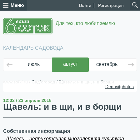
Меню
Войти
Регистрация
Для тех, кто любит землю
КАЛЕНДАРЬ САДОВОДА
август
июль
сентябрь
ок
www.sotki.ru
/
Сад/огород
/ Щавель: и в щи, и в борщи
Depositphotos
12:32 / 23 апреля 2018
Щавель: и в щи, и в борщи
Собственная информация
Щавель – неприхотливая многолетняя культура,