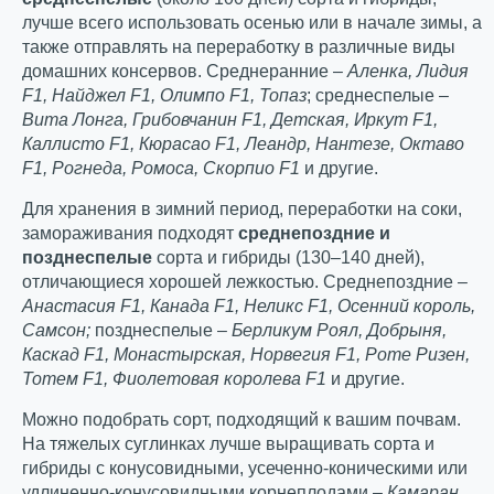
лучше всего использовать осенью или в начале зимы, а
также отправлять на переработку в различные виды
домашних консервов. Среднеранние –
Аленка, Лидия
F
1, Найджел
F
1, Олимпо
F
1, Топаз
; среднеспелые –
Вита Лонга, Грибовчанин
F
1, Детская, Иркут
F
1,
Каллисто
F
1, Кюрасао
F
1, Леандр, Нантезе, Октаво
F
1, Рогнеда, Ромоса, Скорпио
F
1
и другие.
Для хранения в зимний период, переработки на соки,
замораживания подходят
среднепоздние и
позднеспелые
сорта и гибриды (130–140 дней),
отличающиеся хорошей лежкостью. Среднепоздние –
Анастасия
F
1, Канада
F
1, Неликс
F
1, Осенний король,
Самсон;
позднеспелые –
Берликум Роял, Добрыня,
Каскад
F
1, Монастырская, Норвегия F1, Роте Ризен,
Тотем
F
1, Фиолетовая королева
F
1
и другие.
Можно подобрать сорт, подходящий к вашим почвам.
На тяжелых суглинках лучше выращивать сорта и
гибриды с конусовидными, усеченно-коническими или
удлиненно-конусовидными корнеплодами –
Камаран