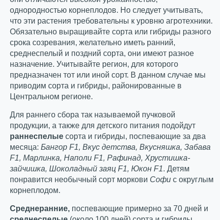
однородностью корнеплодов. Но следует учитывать,
что эти растения требовательны к уровню агротехники.
Обязательно выращивайте сорта или гибриды разного
срока созревания, желательно иметь ранний,
среднеспелый и поздний сорта, они имеют разное
назначение. Учитывайте регион, для которого
предназначен тот или иной сорт. В данном случае мы
приводим сорта и гибриды, районированные в
Центральном регионе.
Для раннего сбора так называемой пучковой
продукции, а также для детского питания подойдут
раннеспелые
сорта и гибриды, поспевающие за два
месяца:
Бангор
F
1, Вкус детства, Вкусняшка, Забава
F
1, Марлинка, Наполи
F
1, Рафинад, Хрустишка-
зайчишка, Шоколадный заяц
F
1, Юкон
F
1
. Детям
понравится необычный сорт моркови
Софи
с округлым
корнеплодом.
Среднеранние,
поспевающие примерно за 70 дней и
среднеспелые
(около 100 дней) сорта и гибриды,