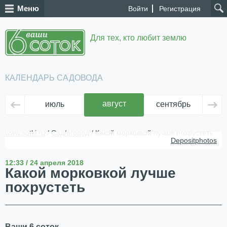
Меню
Войти
Регистрация
Для тех, кто любит землю
КАЛЕНДАРЬ САДОВОДА
август
июль
сентябрь
ок
www.sotki.ru
/
Сад/огород
/ Какой морковкой лучше похрустеть
Depositphotos
12:33 / 24 апреля 2018
Какой морковкой лучше
похрустеть
Ваши 6 соток