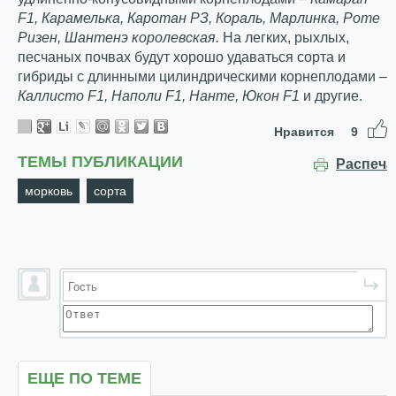
F
1, Карамелька, Каротан РЗ, Кораль, Марлинка, Роте
Ризен, Шантенэ королевская.
На легких, рыхлых,
песчаных почвах будут хорошо удаваться сорта и
гибриды с длинными цилиндрическими корнеплодами –
Каллисто
F
1, Наполи
F
1, Нанте, Юкон
F
1
и другие.
Нравится
9
ТЕМЫ ПУБЛИКАЦИИ
Распеча
морковь
сорта
ЕЩЕ ПО ТЕМЕ