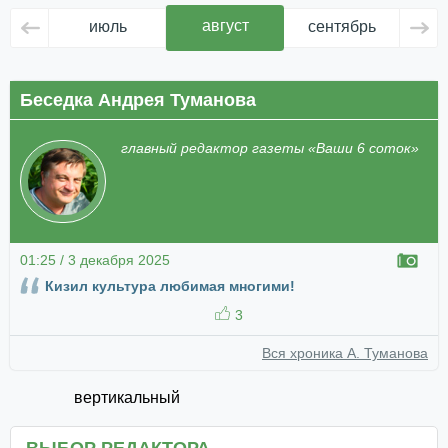
август
июль
сентябрь
ок
Беседка Андрея Туманова
главный редактор газеты «Ваши 6 соток»
01:25 / 3 декабря 2025
Кизил культура любимая многими!
3
Вся хроника А. Туманова
вертикальный