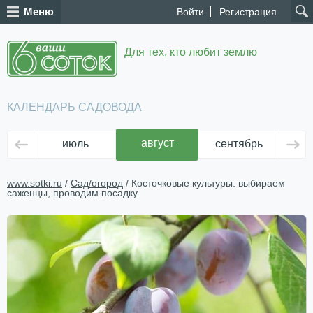
Меню
Войти
Регистрация
Для тех, кто любит землю
КАЛЕНДАРЬ САДОВОДА
август
июль
сентябрь
ок
www.sotki.ru
/
Сад/огород
/ Косточковые культуры: выбираем
саженцы, проводим посадку