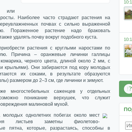
10:1
е или
росты. Наиболее часто страдают растения на
переувлажненных почвах с сильно выраженной
тью. Пораженное растение надо браковать
 также удалять почву вокруг подобного куста.
10:1
приобрести растения с круглыми наростами по
блю. Причина – оранжевые личинки галлицы
 комарика, черного цвета, длиной около 2 мм, с
и крыльями). Они забираются под кору молодых
итаются их соками, в результате образуются
ллы) размером до 2–3 см, где личинки и зимуют.
же многостебельных саженцев у отдельных
озможно поникание верхушек, что служит
повреждения малиновой мухой.
ПО
 молодых однолетних побегах около мест
ения листьев заметны фиолетово-
ые пятна, которые, разрастаясь, способны в