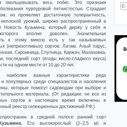
м окольцовывать весь побег. Это признаки
аболевания пурпуровой пятнистостью. Страдает
ом, но проявляет достаточную толерантность,
 неплохой урожай, широко распространенный в
т Новость Кузьмина, который держу у себя и
которого вполне доволен. Значительная
сть к этому микозу есть у так называемых
ых (неприхотливых) сортов: Латам, Алый парус,
нская, Скромница, Спутница, Киржач, Малаховка,
к, последний сорт (ягоды кисло-сладкого вкуса)
сти на одном месте от 10 до 20 лет.
м наиболее важные характеристики ряда
 и популярных среди специалистов и населения
ины, которые помогут садоводам при выборе и
стительного материала. (От редакции: не все из
нных сортов в настоящее время включены в
енный реестр селекционных достижений РФ.)
спространен в средней полосе ранний сорт
узьмина.
Его высокорослый (2–2,5 м) и