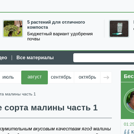
5 растений для отличного
компоста
Бюджетный вариант удобрения
почвы
део
Все материалы
Бес
август
июль
сентябрь
октябрь
ноябрь
д
та малины часть 1
 сорта малины часть 1
01:2
изумительным вкусовым качествам ягод малины
К