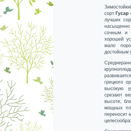
Зимостойки
сорт
Гусар
лучших сор
насыщенно
сочным и 
хорошей ус
мало поро
достойным 
Среднеранн
крупнопло
развиваетс
грецкого о
высокую у
срезают ве
высоте, бл
мощных пл
переносит м
целесообраз