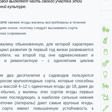
овод выделяет часть своего участка этой
ной культуре.
ране
свежие ягоды малины востребованы в течение
 даже осени, поэтому следует высаживать сорта
рока созревания.
малину обыкновенную, для которой характерен
 цикл развития (в первый год жизни развиваются
обеги, на второй год они одревесневают и
т) и ремонтантную – с однолетним циклом
ие два десятилетия у садоводов пользуются
росом крупноплодные сорта, которые способны
ы массой 4–12 г, одиночные ягоды до 18, даже до
к обычно, у малины этих сортов ягоды первых
пнее последующих, а наиболее сильные нижние
еточки (латералы) дают самые крупные ягоды.
 сорта имеют повышенную устойчивость к