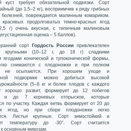
й куст требует обязательной подвязки. Сорт
йный (до 1,5–2 кг), восприимчив к ряду грибных
 болезней, повреждается малинным комариком.
 красивых продолговатых темно-красных ягод
2,5 г) очень вкусная, с типичным малиновым
егустационная оценка – 5 баллов).
еранний сорт
Гордость России
привлекателен
и крупными (10–12 г, до 18 г) сладкими
 ягодами конической и тупоконической формы,
егко снимаются с плодоножки и при полном
ии не осыпаются. При хорошем уходе и
нной подкормке можно добиться высокой
урожайности (5–6 кг и более плодов с каждого
уст хорошо развит, формирует до 12 побегов
я и до 7 корневых отпрысков, которые
ся по участку. Каждая ветвь формирует от 20 до
х ягод, но при сборе плодоножки легко
тся. Листья крупные. Сорт зимостойкий и
ет температуру до -30°. Сорт считается
 к основным микозам.