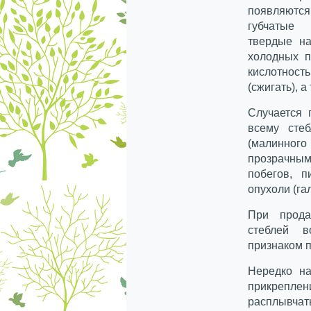
появляются
губчаты
твердые на
холодных 
кислотнос
(сжигать), а
Случается 
всему сте
(малинного
прозрачным
побегов, п
опухоли (га
При прода
стеблей в
признаком 
Нередко на
прикрепл
расплывчат