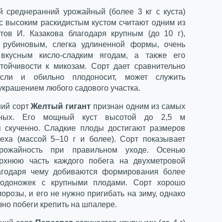
й среднеранний урожайный (более 3 кг с куста)
с высоким раскидистым кустом считают одним из
тов И. Казакова благодаря крупным (до 10 г),
 рубиновым, слегка удлиненной формы, очень
вкусным кисло-сладким ягодам, а также его
тойчивости к микозам. Сорт дает сравнительно
сли и обильно плодоносит, может служить
украшением любого садового участка.
ий сорт
Желтый гигант
признан одним из самых
дных. Его мощный куст высотой до 2,5 м
я скученно. Сладкие плоды достигают размеров
реха (массой 5–10 г и более). Сорт показывает
рожайность при правильном уходе. Осенью
рхнюю часть каждого побега на двухметровой
агодаря чему добиваются формирования более
одоножек с крупными плодами. Сорт хорошо
орозы, и его не нужно пригибать на зиму, однако
но побеги крепить на шпалере.