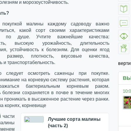
олезням и морозоустойчивость.
ать?
 покупкой малины каждому садоводу важно
литься, какой сорт своими характеристиками
у по душе. Учтите важнейшие качества:
ость, высокую урожайность, длительность
ия, устойчивость к болезням. Для оценки ягод
размер, плотность, вкусовые качества,
 и транспортабельность.
верт
но следует осмотреть саженцы при покупке.
ВЫ
нимание на корневую систему растения, которая
ажаться бактериальным корневым раком.
10:0
ь болезни сохраняется в почве в течение многих
ен проникать в высаженное растение через ранки.
на корнях, корневище
 части
Лучшие сорта малины
алины
(часть 2)
енем