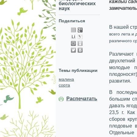
каждый сад
биологических
замечатель
наук
Поделиться
В нашей ст
всего лета и
различного с
Различают 
двухлетний
молодые п
Темы публикации
плодонося
малина
развития.
сорта
В последн
Распечатать
большим сп
давать ягод
23,5 г. Ка
сборов кру
плодовые в
Отдельные