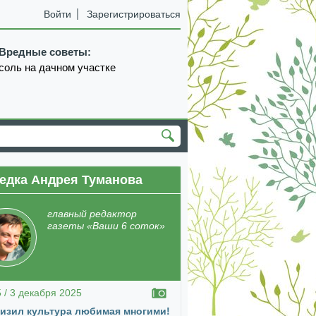
Войти
Зарегистрироваться
Вредные советы:
соль на дачном участке
едка Андрея Туманова
екабрь
январь
февраль
март
апрель
главный редактор
газеты «Ваши 6 соток»
5 / 3 декабря 2025
изил культура любимая многими!