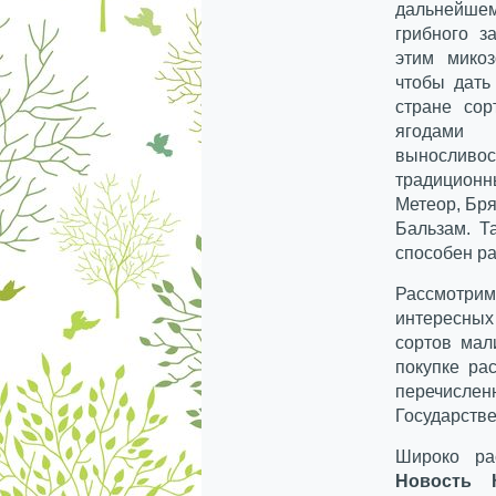
дальнейше
грибного з
этим микоз
чтобы дать
стране сор
ягодами 
выносливо
традиционн
Метеор, Бря
Бальзам. Та
способен ра
Рассмотри
интересных
сортов мал
покупке ра
перечисле
Государств
Широко ра
Новость К