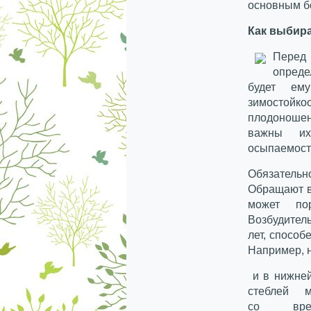
основным б
Как выбир
Перед
опреде
будет ем
зимостойк
плодоношен
важны их 
осыпаемость
Обязатель
Обращают в
может пор
Возбудител
лет, способ
Например, 
и в нижней
стеблей м
со врем