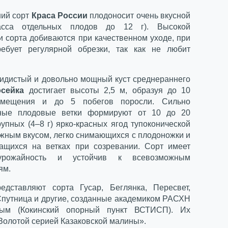
ий сорт
Краса России
плодоносит очень вкусной
асса отдельных плодов до 12 г). Высокой
и сорта добиваются при качественном уходе, при
ебует регулярной обрезки, так как не любит
кидистый и довольно мощный куст среднераннего
сейка
достигает высоты 2,5 м, образуя до 10
амещения и до 5 побегов поросли. Сильно
нные плодовые ветки формируют от 10 до 20
упных (4–8 г) ярко-красных ягод тупоконической
жным вкусом, легко снимающихся с плодоножки и
ащихся на ветках при созревании. Сорт имеет
урожайность и устойчив к всевозможным
ям.
едставляют сорта Гусар, Беглянка, Пересвет,
Спутница и другие, созданные академиком РАСХН
вым (Кокинский опорный пункт ВСТИСП). Их
Золотой серией Казаковской малины».