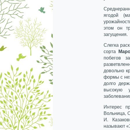
Среднеранн
ягодой (м
урожайност
этом он тр
загущения.
Слегка рас
сорта
Маро
побегов з
разветвле
довольно кр
формы с не
долго держ
высокую 
заболевани
Интерес пр
Вольница, 
И. Казако
называют «