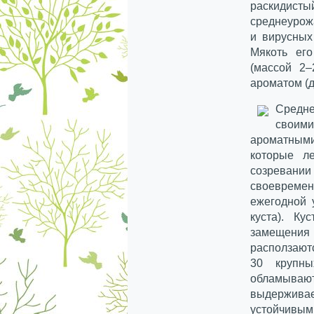
раскидисты
среднеурожа
и вирусных
Мякоть его
(массой 2–
ароматом (д
Средн
своим
ароматными
которые л
созреван
своевреме
ежегодной 
куста). К
замещени
расползают
30 крупны
обламываю
выдержива
устойчивым