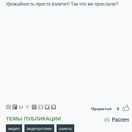
Урожайность просто взлетит! Так что же прислали?
Нравится
6
ТЕМЫ ПУБЛИКАЦИИ
Распеча
видео
видеоролики
шмель