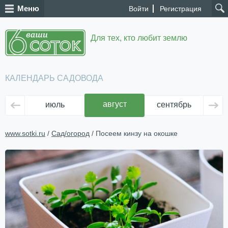
Меню
Войти
Регистрация
Для тех, кто любит землю
КАЛЕНДАРЬ САДОВОДА
август
июль
сентябрь
ок
www.sotki.ru
/
Сад/огород
/ Посеем кинзу на окошке