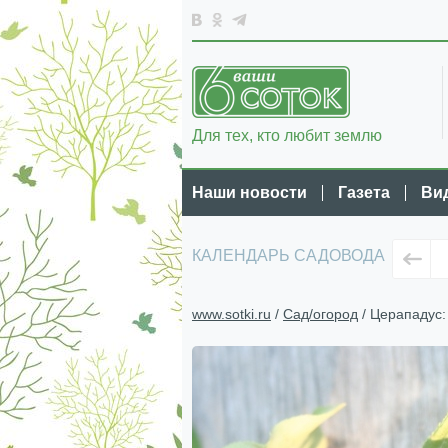
Для тех, кто любит землю
Наши новости
Газета
Ви
КАЛЕНДАРЬ САДОВОДА
www.sotki.ru
/
Сад/огород
/ Церападус: