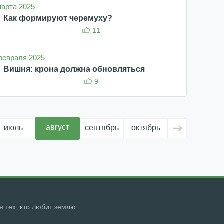
 марта 2025
Как формируют черемуху?
11
 февраля 2025
Вишня: крона должна обновляться
9
август
июль
сентябрь
октябрь
ноябрь
д
ля тех, кто любит землю.