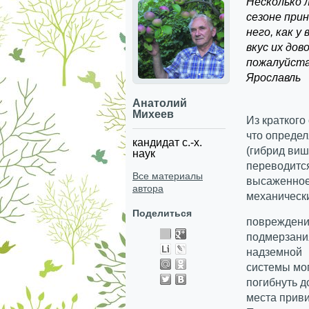
Несколько 
сезоне при
него, как у
вкус их дов
пожалуйста,
Ярославль
Анатолий
Михеев
Из краткого
что определ
кандидат с.-х.
(гибрид виш
наук
переводится
Все материалы
высаженное 
автора
механическ
Поделиться
повреждени
подмерзани
надземной
системы мо
погибнуть д
места приви