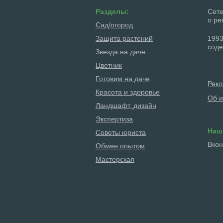
Разделы:
Сете
о ре
Сад/огород
Защита растений
1993
соде
Звезда на даче
Цветник
Готовим на даче
Рек
Красота и здоровье
Об и
Ландшафт, дизайн
Экспертиза
Наш
Советы юриста
Вкон
Обмен опытом
Мастерская