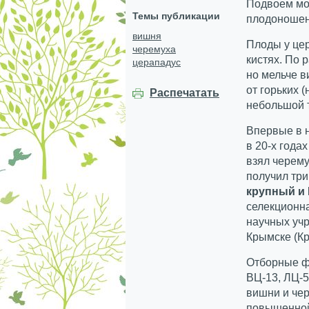
Подвоем мог
Темы публикации
плодоношен
вишня
Плоды у це
черемуха
кистях. По 
церападус
но мельче 
от горьких 
Распечатать
небольшой 
Впервые в 
в 20-х года
взял черему
получил тр
крупный и 
селекционна
научных учр
Крымске (Кр
Отборные ф
ВЦ-13, ЛЦ-5
вишни и че
повышенной