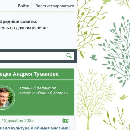
Войти
Зарегистрироваться
Вредные советы:
соль на дачном участке
едка Андрея Туманова
екабрь
январь
февраль
март
апрель
главный редактор
газеты «Ваши 6 соток»
5 / 3 декабря 2025
изил культура любимая многими!