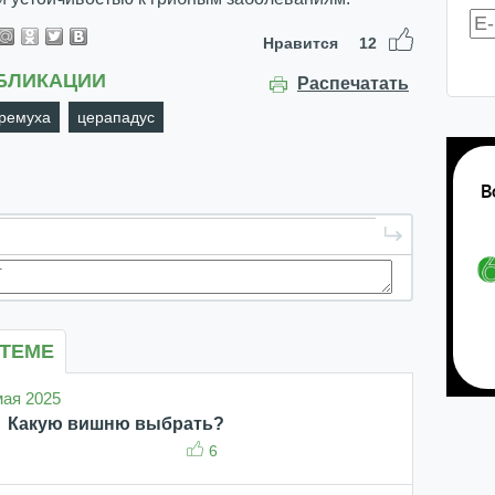
Нравится
12
БЛИКАЦИИ
Распечатать
ремуха
церападус
 ТЕМЕ
 мая 2025
Какую вишню выбрать?
6