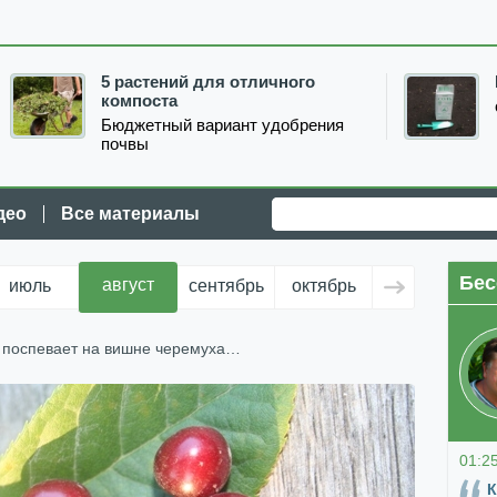
5 растений для отличного
компоста
Бюджетный вариант удобрения
почвы
део
Все материалы
Бес
август
июль
сентябрь
октябрь
ноябрь
д
 поспевает на вишне черемуха…
01:2
К