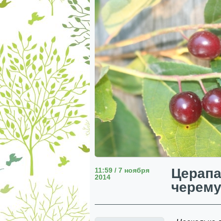
Церапа
11:59 / 7 ноября
2014
черем