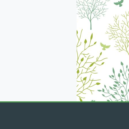
екабрь
январь
февраль
март
апрель