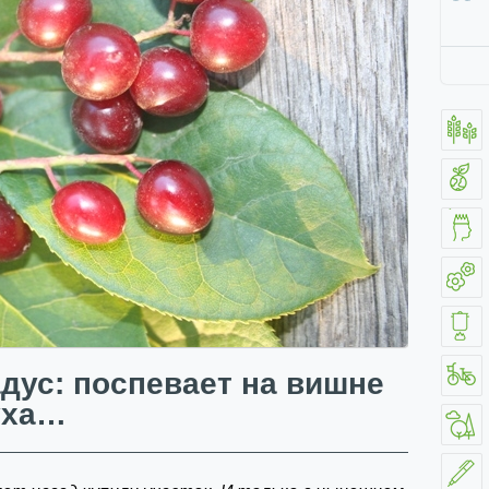
дус: поспевает на вишне
уха…