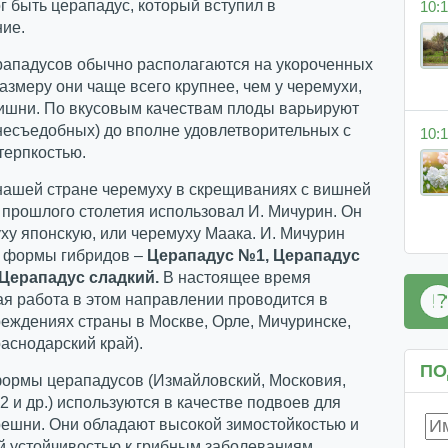
 быть церападус, который вступил в
10:1
ие.
рападусов обычно располагаются на укороченных
размеру они чаще всего крупнее, чем у черемухи,
вишни. По вкусовым качествам плоды варьируют
(несъедобных) до вполне удовлетворительных с
10:1
терпкостью.
нашей стране черемуху в скрещиваниях с вишней
х прошлого столетия использовал И. Мичурин. Он
ху японскую, или черемуху Маака. И. Мичурин
и формы гибридов –
Церападус №1, Церападус
Церападус сладкий.
В настоящее время
я работа в этом направлении проводится в
еждениях страны в Москве, Орле, Мичуринске,
аснодарский край).
ПО
ормы церападусов (Измайловский, Московия,
2 и др.) используются в качестве подвоев для
решни. Они обладают высокой зимостойкостью и
 устойчивостью к грибным заболеваниям.