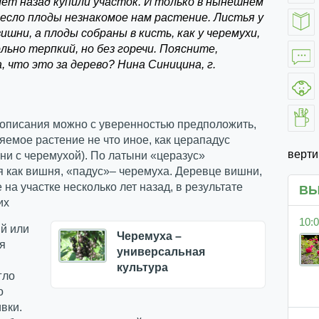
лет назад купили участок. И только в нынешнем
несло плоды незнакомое нам растение. Листья у
 вишни, а плоды собраны в кисть, как у черемухи,
ольно терпкий, но без горечи. Поясните,
 что это за дерево? Нина Синицина, г.
 описания можно с уверенностью предположить,
яемое растение не что иное, как церападус
верт
ни с черемухой). По латыни «церазус»
 как вишня, «падус»– черемуха. Деревце вишни,
на участке несколько лет назад, в результате
ВЫ
их
10:0
й или
Черемуха –
я
универсальная
культура
гло
о
вки.