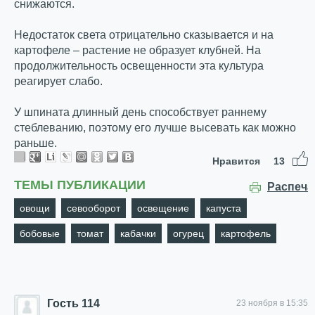
снижаются.
Недостаток света отрицательно сказывается и на
картофеле – растение не образует клубней. На
продолжительность освещенности эта культура
реагирует слабо.
У шпината длинный день способствует раннему
стеблеванию, поэтому его лучше высевать как можно
раньше.
Нравится
13
ТЕМЫ ПУБЛИКАЦИИ
Распеча
овощи
севооборот
освещение
капуста
бобовые
томат
кабачки
огурец
картофель
Гость 114
23 ноября в 15:35