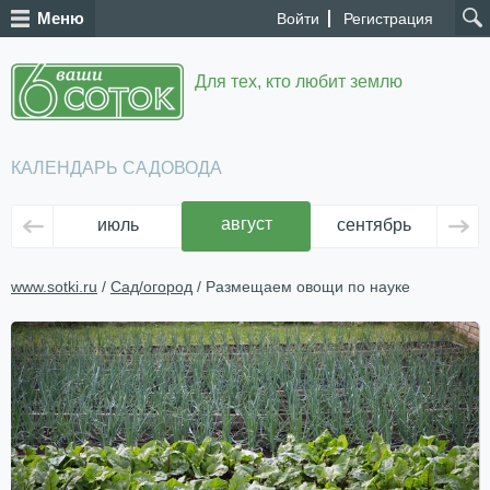
Меню
Войти
Регистрация
Для тех, кто любит землю
КАЛЕНДАРЬ САДОВОДА
август
июль
сентябрь
ок
www.sotki.ru
/
Сад/огород
/ Размещаем овощи по науке