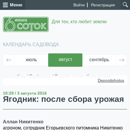
Меню
Войти
Регистрация
Для тех, кто любит землю
КАЛЕНДАРЬ САДОВОДА
август
июль
сентябрь
ок
www.sotki.ru
/
Сад/огород
/ Ягодник: после сбора урожая
Depositphotos
10:29 / 3 августа 2016
Ягодник: после сбора урожая
Аллан Никитенко
агроном, сотрудник Егорьевского питомника Никитенко