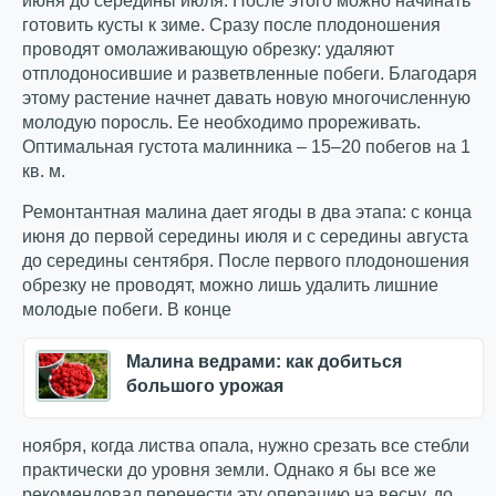
июня до середины июля. После этого можно начинать
готовить кусты к зиме. Сразу после плодоношения
проводят омолаживающую обрезку: удаляют
отплодоносившие и разветвленные побеги. Благодаря
этому растение начнет давать новую многочисленную
молодую поросль. Ее необходимо прореживать.
Оптимальная густота малинника – 15–20 побегов на 1
кв. м.
Ремонтантная малина дает ягоды в два этапа: с конца
июня до первой середины июля и с середины августа
до середины сентября. После первого плодоношения
обрезку не проводят, можно лишь удалить лишние
молодые побеги. В конце
Малина ведрами: как добиться
большого урожая
ноября, когда листва опала, нужно срезать все стебли
практически до уровня земли. Однако я бы все же
рекомендовал перенести эту операцию на весну, до