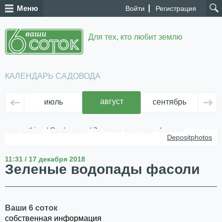
Меню
Войти
Регистрация
Для тех, кто любит землю
КАЛЕНДАРЬ САДОВОДА
август
июль
сентябрь
ок
www.sotki.ru
/
Сад/огород
/ Зеленые водопады фасоли
Depositphotos
11:31 / 17 декабря 2018
Зеленые водопады фасоли
Ваши 6 соток
собственная информация