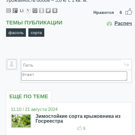
Урожайность бобов – 3,8 кг с 1 кв. м.
Нравится
6
ТЕМЫ ПУБЛИКАЦИИ
Распеча
фасоль
сорта
ЕЩЕ ПО ТЕМЕ
11:10 / 21 августа 2024
Зимостойкие сорта крыжовника из
Госреестра
5