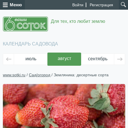
Меню
Войти
Регистрация
Для тех, кто любит землю
КАЛЕНДАРЬ САДОВОДА
август
июль
сентябрь
ок
www.sotki.ru
/
Сад/огород
/ Земляника: десертные сорта