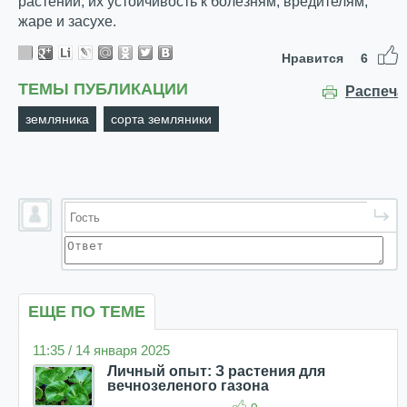
растений, их устойчивость к болезням, вредителям,
жаре и засухе.
Нравится
6
ТЕМЫ ПУБЛИКАЦИИ
Распеча
земляника
сорта земляники
ЕЩЕ ПО ТЕМЕ
11:35 / 14 января 2025
Личный опыт: З растения для
вечнозеленого газона