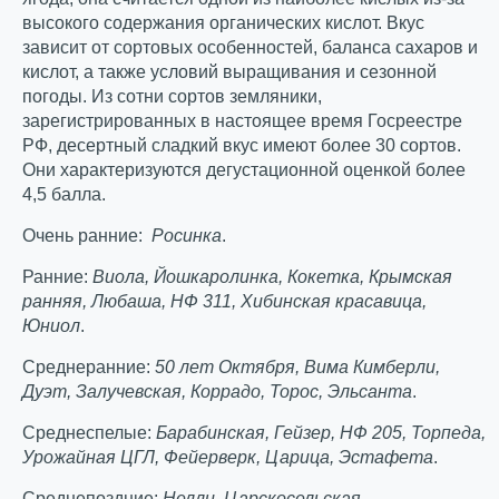
высокого содержания органических кислот. Вкус
зависит от сортовых особенностей, баланса сахаров и
кислот, а также условий выращивания и сезонной
погоды. Из сотни сортов земляники,
зарегистрированных в настоящее время Госреестре
РФ, десертный сладкий вкус имеют более 30 сортов.
Они характеризуются дегустационной оценкой более
4,5 балла.
Очень ранние:
Росинка
.
Ранние:
Виола, Йошкаролинка, Кокетка, Крымская
ранняя, Любаша, НФ 311, Хибинская красавица,
Юниол
.
Среднеранние:
50 лет Октября, Вима Кимберли,
Дуэт, Залучевская, Коррадо, Торос, Эльсанта
.
Среднеспелые:
Барабинская, Гейзер, НФ 205, Торпеда,
Урожайная ЦГЛ, Фейерверк, Царица, Эстафета
.
Среднепоздние:
Нелли, Царскосельская
.