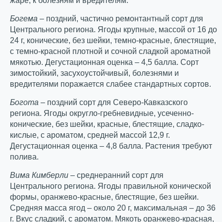
жаре, к болезням и вредителям.
Богема
– поздний, частично ремонтантный сорт для
Центрального региона. Ягоды крупные, массой от 16 до
24 г, конические, без шейки, темно-красные, блестящие,
с темно-красной плотной и сочной сладкой ароматной
мякотью. Дегустационная оценка – 4,5 балла. Сорт
зимостойкий, засухоустойчивый, болезнями и
вредителями поражается слабее стандартных сортов.
Богота
– поздний сорт для Северо-Кавказского
региона. Ягоды округло-гребневидные, усеченно-
конические, без шейки, красные, блестящие, сладко-
кислые, с ароматом, средней массой 12,9 г.
Дегустационная оценка – 4,8 балла. Растения требуют
полива.
Вима Кимберли
– среднеранний сорт для
Центрального региона. Ягоды правильной конической
формы, оранжево-красные, блестящие, без шейки.
Средняя масса ягод – около 20 г, максимальная – до 36
г. Вкус сладкий, с ароматом. Мякоть оранжево-красная,