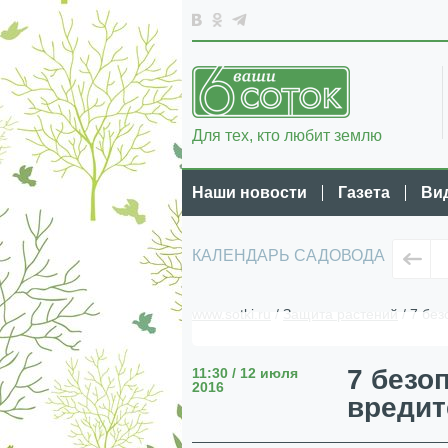
Для тех, кто любит землю
Наши новости
Газета
Ви
КАЛЕНДАРЬ САДОВОДА
www.sotki.ru
/
Защита растений
/ 7 без
7 безо
11:30 / 12 июля
2016
вредит