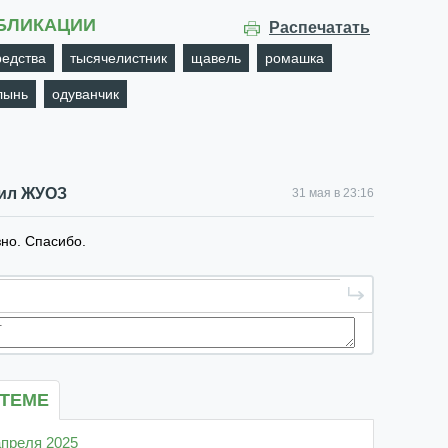
БЛИКАЦИИ
Распечатать
редства
тысячелистник
щавель
ромашка
лынь
одуванчик
ил ЖУОЗ
31 мая в 23:16
но. Спасибо.
 ТЕМЕ
 апреля 2025