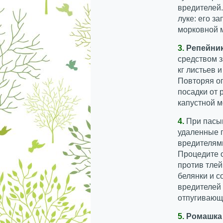
вредителей.
луке: его з
морковной м
3.
Репейни
средством з
кг листьев и
Повторяя о
посадки от 
капустной м
4.
При пасы
удаленные п
вредителями
Процедите о
против тлей
белянки и с
вредителей
отпугивающе
5.
Ромашка