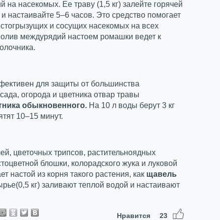
 на насекомых. Ее траву (1,5 кг) залейте горячей
) и настаивайте 5–6 часов. Это средство помогает
истогрызущих и сосущих насекомых на всех
Полив междурядий настоем ромашки ведет к
олочника.
фективен для защиты от большинства
сада, огорода и цветника отвар травы
тника обыкновенного.
На 10 л воды берут 3 кг
ятят 10–15 минут.
ей, цветочных трипсов, растительноядных
стоцветной блошки, колорадского жука и луковой
ет настой из корня такого растения, как
щавель
ырье(0,5 кг) заливают теплой водой и настаивают
Нравится
23