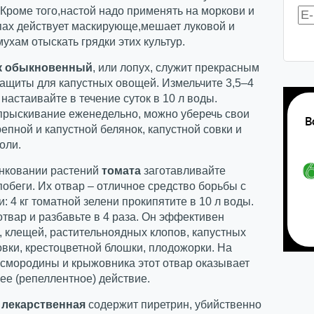
Кроме того,настой надо применять на моркови и
апах действует маскирующе,мешает луковой и
ухам отыскать грядки этих культур.
к обыкновенный
, или лопух, служит прекрасным
ащиты для капустных овощей. Измельчите 3,5–4
 настаивайте в течение суток в 10 л воды.
прыскивание еженедельно, можно уберечь свои
репной и капустной белянок, капустной совки и
оли.
нковании растений
томата
заготавливайте
обеги. Их отвар – отличное средство борьбы с
: 4 кг томатной зелени прокипятите в 10 л воды.
твар и разбавьте в 4 раза. Он эффективен
, клещей, растительноядных клопов, капустных
овки, крестоцветной блошки, плодожорки. На
 смородины и крыжовника этот отвар оказывает
е (репеллентное) действие.
 лекарственная
содержит пиретрин, убийственно