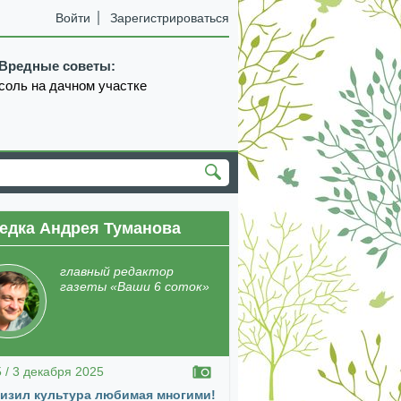
Войти
Зарегистрироваться
Вредные советы:
соль на дачном участке
едка Андрея Туманова
екабрь
январь
февраль
март
апрель
главный редактор
газеты «Ваши 6 соток»
5 / 3 декабря 2025
изил культура любимая многими!