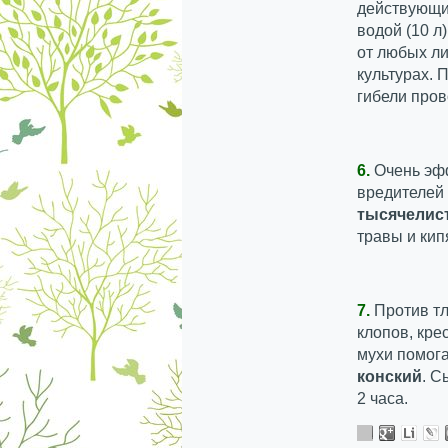
действующий
водой (10 л
от любых л
культурах. 
гибели пров
6.
Очень эф
вредителей 
тысячелис
травы и кип
7.
Против тл
клопов, кре
мухи помога
конский
. С
2 часа.