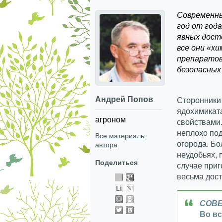
Современны
год от год
явных дост
все они «х
препаратов
безопасных
Андрей Попов
Сторонники
ядохимикат
агроном
свойствами.
неплохо под
Все материалы
огорода. Бо
автора
неудобьях, 
Поделиться
случае приг
весьма дост
СОВ
Во вс