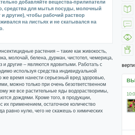
ательно добавляйте вещества-прилипатели
о, средства для мытья посуды, молочный
 и другие), чтобы рабочий раствор
живался на листьях и не скатывался на
ю.
нсектицидные растения – такие как живокость,
рка, молочай, белена, дурман, чистотел, чемерица,
з и другие – являются ядовитыми. Работать с
верт
одимо используя средства индивидуальной
о же время нанести серьезный вред здоровью,
ВЫ
ими, можно только при очень безответственном
тому же все растительные яды водорастворимы,
10:0
ются дождями. Кроме того, в продукции,
с их применением, остаточное количество
да равно нулю, чего не скажешь о химических