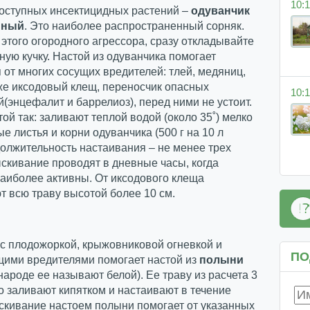
10:1
доступных инсектицидных растений –
одуванчик
нный
. Это наиболее распространенный сорняк.
того огородного агрессора, сразу откладывайте
ьную кучку. Настой из одуванчика помогает
 от многих сосущих вредителей: тлей, медяниц,
же иксодовый клещ, переносчик опасных
10:1
(энцефалит и баррелиоз), перед ними не устоит.
той так: заливают теплой водой (около 35˚) мелко
е листья и корни одуванчика (500 г на 10 л
олжительность настаивания – не менее трех
скивание проводят в дневные часы, когда
аиболее активны. От иксодового клеща
 всю траву высотой более 10 см.
с плодожоркой, крыжовниковой огневкой и
ПО
щими вредителями помогает настой из
полыни
 народе ее называют белой). Ее траву из расчета 3
ро заливают кипятком и настаивают в течение
скивание настоем полыни помогает от указанных