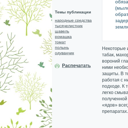
обяз
(мыл
Темы публикации
обрат
народные средства
задер
тысячелистник
земл
щавель
ромашка
томат
полынь
Некоторые и
одуванчик
табак, махо
вороний гла
Распечатать
ними необх
защиты. В т
работая с н
подходе. К 
легко смыва
полученной 
«ядов» всег
препаратах.