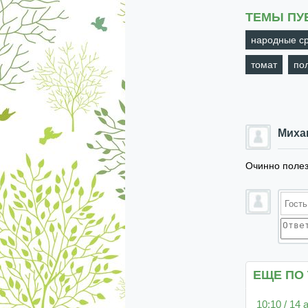
ТЕМЫ ПУ
народные с
томат
по
Миха
Очинно полез
ЕЩЕ ПО
10:10 / 14