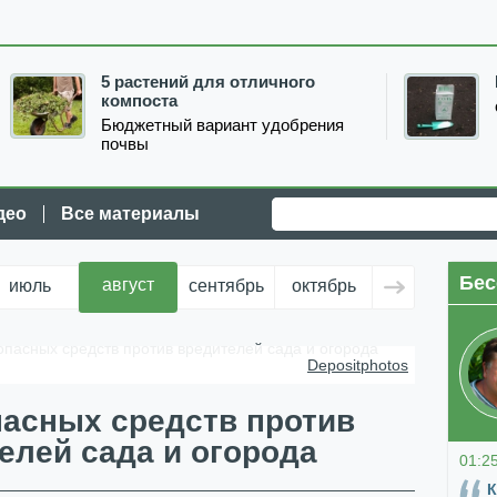
5 растений для отличного
компоста
Бюджетный вариант удобрения
почвы
део
Все материалы
Бес
август
июль
сентябрь
октябрь
ноябрь
д
опасных средств против вредителей сада и огорода
Depositphotos
пасных средств против
елей сада и огорода
01:2
К