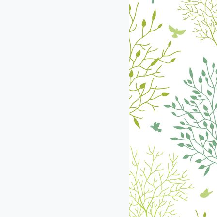
екабрь
январь
февраль
март
апрель