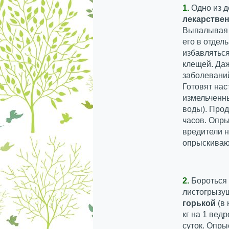
1.
Одно из 
лекарстве
Выпалывая э
его в отдел
избавляться
клещей. Да
заболеваний
Готовят нас
измельченны
воды). Прод
часов. Опры
вредители н
опрыскивают
2.
Бороться 
листогрызу
горькой
(в
кг на 1 вед
суток. Опры