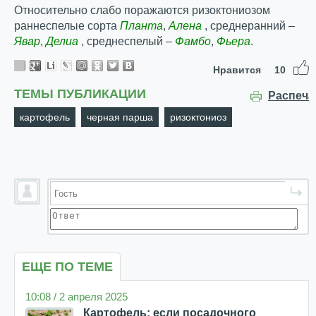
Относительно слабо поражаются ризоктониозом
раннеспелые сорта
Планта
,
Алена
, среднеранний –
Явар
,
Делиа
, среднеспелый –
Фамбо
,
Фьера
.
Нравится
10
ТЕМЫ ПУБЛИКАЦИИ
Распеча
картофель
черная парша
ризоктониоз
ЕЩЕ ПО ТЕМЕ
10:08 / 2 апреля 2025
Картофель: если посадочного