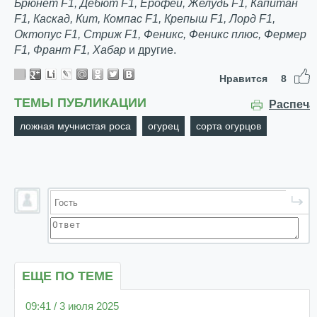
Брюнет F1, Дебют F1, Ерофей, Желудь F1, Капитан
F1, Каскад, Кит, Компас F1, Крепыш F1, Лорд F1,
Октопус F1, Стриж F1, Феникс, Феникс плюс, Фермер
F1, Франт F1, Хабар
и другие.
Нравится
8
ТЕМЫ ПУБЛИКАЦИИ
Распеча
ложная мучнистая роса
огурец
сорта огурцов
ЕЩЕ ПО ТЕМЕ
09:41 / 3 июля 2025