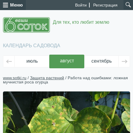
Меню
Войти
Регистрация
Для тех, кто любит землю
КАЛЕНДАРЬ САДОВОДА
август
июль
сентябрь
ок
www.sotki.ru
/
Защита растений
/ Работа над ошибками: ложная
мучнистая роса огурца