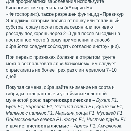
Для профилактики заболевания используйте
биологические препараты («Алирин-Б»,
«Фитоспорин»), также разрешен фунгицид «Превикур
Энерджи», которым поливают почву или тепличный
субстрат сразу после посева семян или поливают
рассаду под корень через 2–3 дня после высадки на
постоянное место (норму применения и способ
обработки следует соблюдать согласно инструкции).
При первых признаках болезни в открытом грунте
можно воспользоваться «Оксихомом», им следует
опрыскивать не более трех раз с интервалом 7–10
дней.
Покупая семена, обращайте внимание на сорта и
гибриды, толерантные и устойчивые к ложной
мучнистой росе:
партенокарпические –
Букет F1,
Буян F1, Вирента F1, Зеленая волна F1, Кузнечик F1,
Мальчик с пальчик F1, Марьина роща F1, Муравей F1,
Подмосковные вечера F1, Фокус F1, Чистые пруды F1
и другие;
пчелоопыляемые
–
Артек F1, Амурчонок,