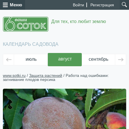
Меню
Войти
Регистрация
Для тех, кто любит землю
КАЛЕНДАРЬ САДОВОДА
август
июль
сентябрь
ок
www.sotki.ru
/
Защита растений
/ Работа над ошибками:
загнивание плодов персика