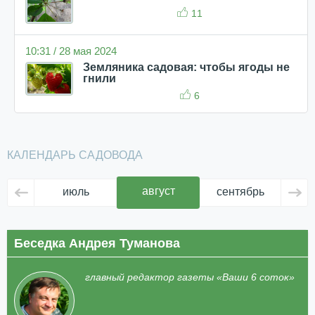
11
10:31 / 28 мая 2024
Земляника садовая: чтобы ягоды не
гнили
6
КАЛЕНДАРЬ САДОВОДА
август
июль
сентябрь
ок
Беседка Андрея Туманова
главный редактор газеты «Ваши 6 соток»