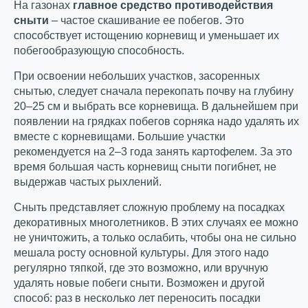
На газонах
главное средство противодействия
сныти
– частое скашивание ее побегов. Это
способствует истощению корневищ и уменьшает их
побегообразующую способность.
При освоении небольших участков, засоренных
снытью, следует сначала перекопать почву на глубину
20–25 см и выбрать все корневища. В дальнейшем при
появлении на грядках побегов сорняка надо удалять их
вместе с корневищами. Большие участки
рекомендуется на 2–3 года занять картофелем. За это
время большая часть корневищ сныти погибнет, не
выдержав частых рыхлений.
Сныть представляет сложную проблему на посадках
декоративных многолетников. В этих случаях ее можно
не уничтожить, а только ослабить, чтобы она не сильно
мешала росту основной культуры. Для этого надо
регулярно тяпкой, где это возможно, или вручную
удалять новые побеги сныти. Возможен и другой
способ: раз в несколько лет переносить посадки