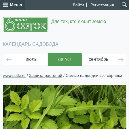
Меню
Войти
Регистрация
Для тех, кто любит землю
КАЛЕНДАРЬ САДОВОДА
август
июль
сентябрь
ок
www.sotki.ru
/
Защита растений
/ Самые надоедливые сорняки