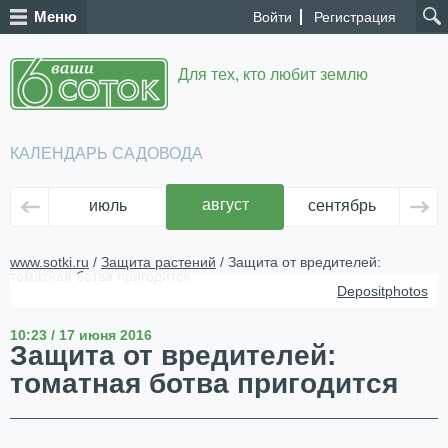
Меню
Войти
Регистрация
Для тех, кто любит землю
КАЛЕНДАРЬ САДОВОДА
август
июль
сентябрь
ок
www.sotki.ru
/
Защита растений
/ Защита от вредителей:
томатная ботва пригодится
Depositphotos
10:23 / 17 июня 2016
Защита от вредителей:
томатная ботва пригодится