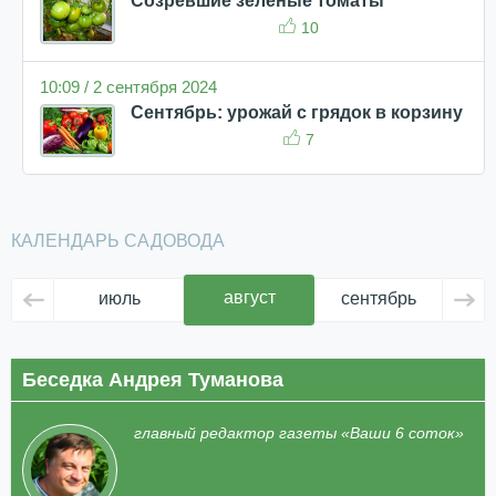
Созревшие зеленые томаты
10
10:09 / 2 сентября 2024
Сентябрь: урожай с грядок в корзину
7
КАЛЕНДАРЬ САДОВОДА
август
июль
сентябрь
ок
Беседка Андрея Туманова
главный редактор газеты «Ваши 6 соток»