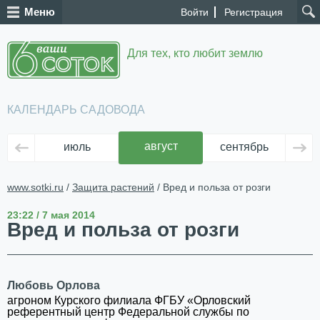
Меню
Войти
Регистрация
Для тех, кто любит землю
КАЛЕНДАРЬ САДОВОДА
август
июль
сентябрь
ок
www.sotki.ru
/
Защита растений
/ Вред и польза от розги
23:22 / 7 мая 2014
Вред и польза от розги
Любовь Орлова
агроном Курского филиала ФГБУ «Орловский
референтный центр Федеральной службы по