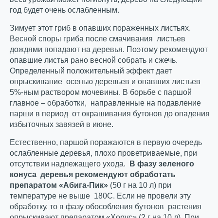
год будет очень ослабленным.
Зимует этот гриб в опавших пораженных листьях.
Весной споры гриба после смачивания листьев
дождями попадают на деревья. Поэтому рекомендуют
опавшие листья рано весной собрать и сжечь.
Определенный положительный эффект дает
опрыскивание осенью деревьев и опавших листьев
5%-ным раствором мочевины. В борьбе с паршой
главное – обработки, направленные на подавление
парши в период от окрашивания бутонов до опадения
избыточных завязей в июне.
Естественно, паршой поражаются в первую очередь
ослабленные деревья, плохо проветриваемые, при
отсутствии надлежащего ухода.
В фазу зеленого
конуса деревья рекомендуют обработать
препаратом «Абига-Пик»
(50 г на 10 л) при
температуре не выше 18
0
С. Если не провели эту
обработку, то в фазу обособления бутонов растения
опрыскивают препаратом «Хорус» (2 г на 10 л). При