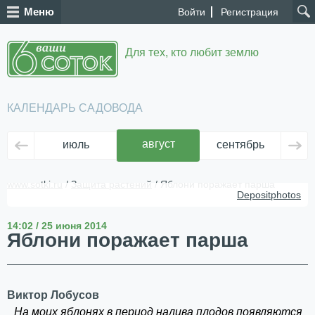
Меню
Войти
Регистрация
Для тех, кто любит землю
КАЛЕНДАРЬ САДОВОДА
август
июль
сентябрь
ок
www.sotki.ru
/
Защита растений
/ Яблони поражает парша
Depositphotos
14:02 / 25 июня 2014
Яблони поражает парша
Виктор Лобусов
На моих яблонях в период налива плодов появляются