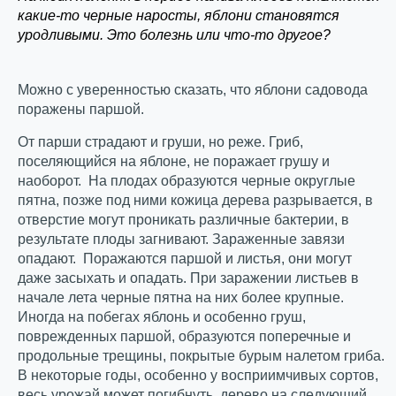
какие-то черные наросты, яблони становятся
уродливыми. Это болезнь или что-то другое?
Можно с уверенностью сказать, что яблони садовода
поражены паршой.
От парши страдают и груши, но реже. Гриб,
поселяющийся на яблоне, не поражает грушу и
наоборот. На плодах образуются черные округлые
пятна, позже под ними кожица дерева разрывается, в
отверстие могут проникать различные бактерии, в
результате плоды загнивают. Зараженные завязи
опадают. Поражаются паршой и листья, они могут
даже засыхать и опадать. При заражении листьев в
начале лета черные пятна на них более крупные.
Иногда на побегах яблонь и особенно груш,
поврежденных паршой, образуются поперечные и
продольные трещины, покрытые бурым налетом гриба.
В некоторые годы, особенно у восприимчивых сортов,
весь урожай может погибнуть, дерево на следующий