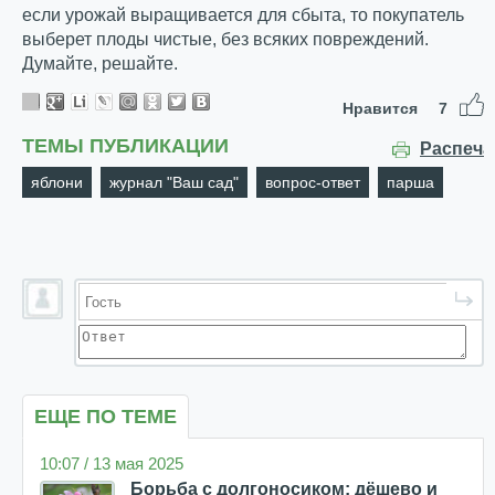
если урожай выращивается для сбыта, то покупатель
выберет плоды чистые, без всяких повреждений.
Думайте, решайте.
Нравится
7
ТЕМЫ ПУБЛИКАЦИИ
Распеча
яблони
журнал "Ваш сад"
вопрос-ответ
парша
ЕЩЕ ПО ТЕМЕ
10:07 / 13 мая 2025
Борьба с долгоносиком: дёшево и