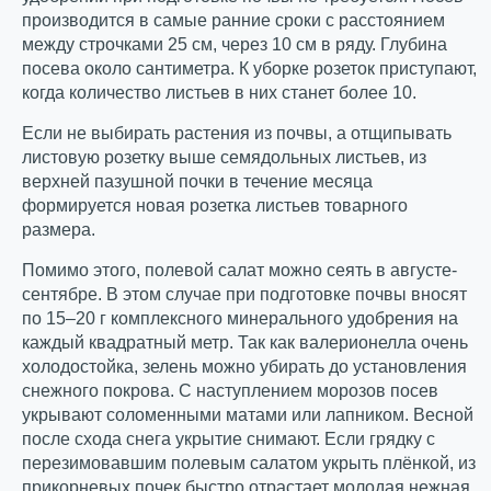
производится в самые ранние сроки с расстоянием
между строчками 25 см, через 10 см в ряду. Глубина
посева около сантиметра. К уборке розеток приступают,
когда количество листьев в них станет более 10.
Если не выбирать растения из почвы, а отщипывать
листовую розетку выше семядольных листьев, из
верхней пазушной почки в течение месяца
формируется новая розетка листьев товарного
размера.
Помимо этого, полевой салат можно сеять в августе-
сентябре. В этом случае при подготовке почвы вносят
по 15–20 г комплексного минерального удобрения на
каждый квадратный метр. Так как валерионелла очень
холодостойка, зелень можно убирать до установления
снежного покрова. С наступлением морозов посев
укрывают соломенными матами или лапником. Весной
после схода снега укрытие снимают. Если грядку с
перезимовавшим полевым салатом укрыть плёнкой, из
прикорневых почек быстро отрастает молодая нежная