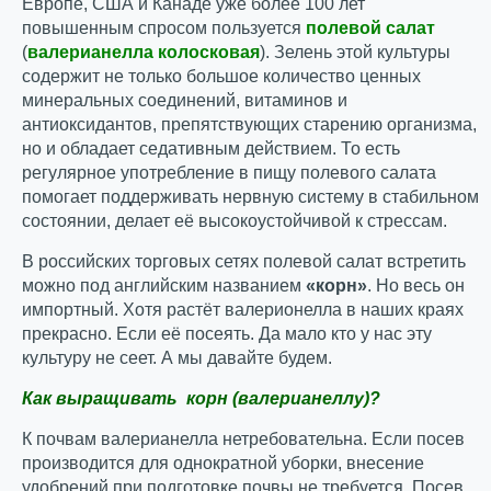
Европе, США и Канаде уже более 100 лет
повышенным спросом пользуется
полевой салат
(
валерианелла колосковая
). Зелень этой культуры
содержит не только большое количество ценных
минеральных соединений, витаминов и
антиоксидантов, препятствующих старению организма,
но и обладает седативным действием. То есть
регулярное употребление в пищу полевого салата
помогает поддерживать нервную систему в стабильном
состоянии, делает её высокоустойчивой к стрессам.
В российских торговых сетях полевой салат встретить
можно под английским названием
«корн»
. Но весь он
импортный. Хотя растёт валерионелла в наших краях
прекрасно. Если её посеять. Да мало кто у нас эту
культуру не сеет. А мы давайте будем.
Как выращивать корн (валерианеллу)?
К почвам валерианелла нетребовательна. Если посев
производится для однократной уборки, внесение
удобрений при подготовке почвы не требуется. Посев