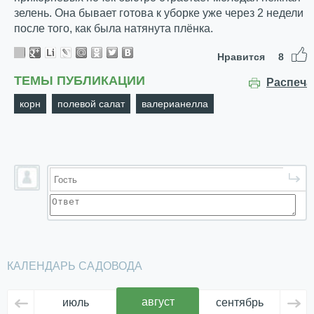
зелень. Она бывает готова к уборке уже через 2 недели
после того, как была натянута плёнка.
Нравится
8
ТЕМЫ ПУБЛИКАЦИИ
Распеча
корн
полевой салат
валерианелла
КАЛЕНДАРЬ САДОВОДА
август
июль
сентябрь
ок