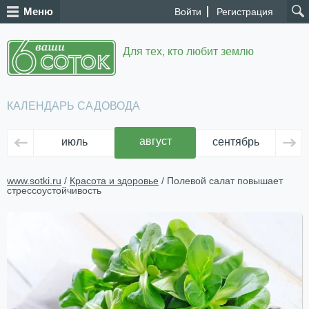
Меню
Войти
Регистрация
Для тех, кто любит землю
КАЛЕНДАРЬ САДОВОДА
август
июль
сентябрь
ок
www.sotki.ru
/
Красота и здоровье
/ Полевой салат повышает
стрессоустойчивость