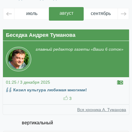
август
июль
сентябрь
ок
Беседка Андрея Туманова
главный редактор газеты «Ваши 6 соток»
01:25 / 3 декабря 2025
Кизил культура любимая многими!
3
Вся хроника А. Туманова
вертикальный