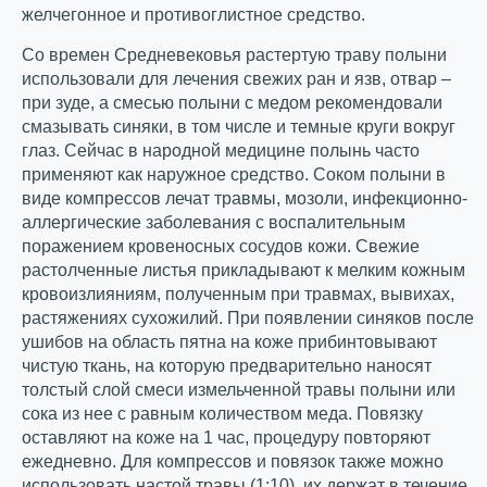
желчегонное и противоглистное средство.
Со времен Средневековья растертую траву полыни
использовали для лечения свежих ран и язв, отвар –
при зуде, а смесью полыни с медом рекомендовали
смазывать синяки, в том числе и темные круги вокруг
глаз. Сейчас в народной медицине полынь часто
применяют как наружное средство. Соком полыни в
виде компрессов лечат травмы, мозоли, инфекционно-
аллергические заболевания с воспалительным
поражением кровеносных сосудов кожи. Свежие
растолченные листья прикладывают к мелким кожным
кровоизлияниям, полученным при травмах, вывихах,
растяжениях сухожилий. При появлении синяков после
ушибов на область пятна на коже прибинтовывают
чистую ткань, на которую предварительно наносят
толстый слой смеси измельченной травы полыни или
сока из нее с равным количеством меда. Повязку
оставляют на коже на 1 час, процедуру повторяют
ежедневно. Для компрессов и повязок также можно
использовать настой травы (1:10), их держат в течение