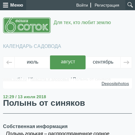
Меню
Войти
Регистрация
Для тех, кто любит землю
КАЛЕНДАРЬ САДОВОДА
август
июль
сентябрь
ок
www.sotki.ru
/
Красота и здоровье
/ Полынь от синяков
Depositphotos
12:29 / 13 июля 2018
Полынь от синяков
Собственная информация
Полынь горькая – распространенное сорное