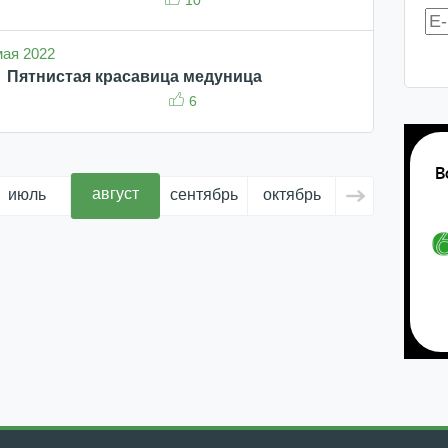
10
 мая 2022
Пятнистая красавица медуница
6
август
июль
сентябрь
октябрь
ноябрь
д