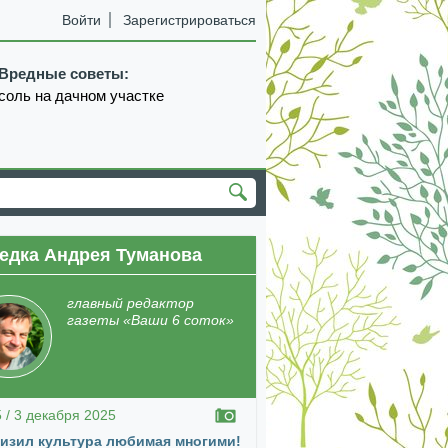
Войти
Зарегистрироваться
Вредные советы:
соль на дачном участке
едка Андрея Туманова
екабрь
январь
февраль
март
апрель
главный редактор
газеты «Ваши 6 соток»
5 / 3 декабря 2025
изил культура любимая многими!