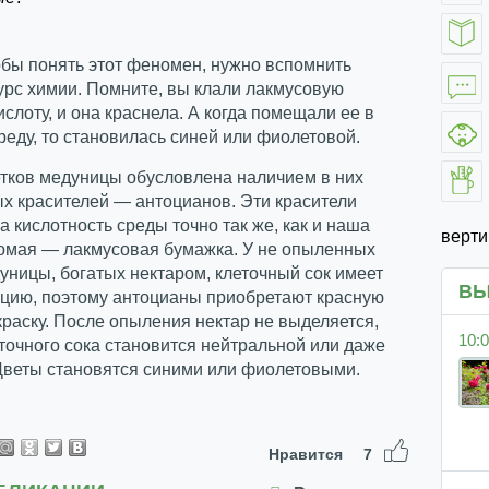
обы понять этот феномен, нужно вспомнить
урс химии. Помните, вы клали лакмусовую
ислоту, и она краснела. А когда помещали ее в
еду, то становилась синей или фиолетовой.
етков медуницы обусловлена наличием в них
х красителей — антоцианов. Эти красители
а кислотность среды точно так же, как и наша
верт
комая — лакмусовая бумажка. У не опыленных
уницы, богатых нектаром, клеточный сок имеет
ВЫ
кцию, поэтому антоцианы приобретают красную
краску. После опыления нектар не выделяется,
10:0
точного сока становится нейтральной или даже
Цветы становятся синими или фиолетовыми.
Нравится
7