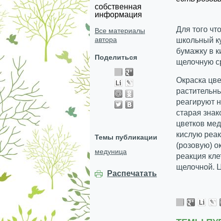
собственная
информация
Для того чт
Все материалы
автора
школьный к
бумажку в к
Поделиться
щелочную ср
Окраска цв
растительны
реагируют н
старая зна
цветков мед
кислую реа
Темы публикации
(розовую) о
медуница
реакция кле
щелочной. 
Распечатать