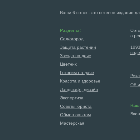
Ваши 6 соток - это сетевое издание д
Разделы:
Сете
о ре
Сад/огород
Защита растений
1993
соде
Звезда на даче
Цветник
Готовим на даче
Рек
Красота и здоровье
Об и
Ландшафт, дизайн
Экспертиза
Наш
Советы юриста
Вкон
Обмен опытом
Мастерская