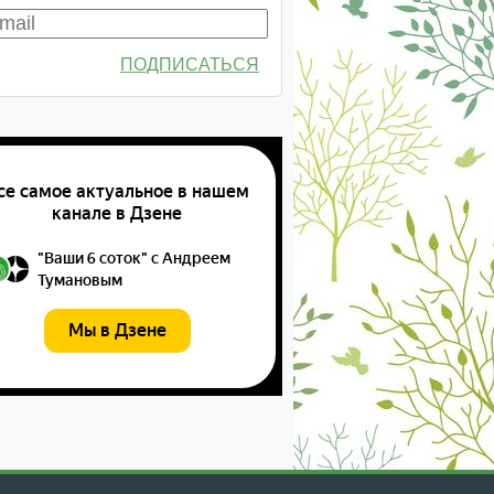
ПОДПИСАТЬСЯ
екабрь
январь
февраль
март
апрель