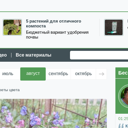
5 растений для отличного
компоста
Бюджетный вариант удобрения
почвы
део
Все материалы
Бес
август
июль
сентябрь
октябрь
ноябрь
д
реты цвета
01:2
К